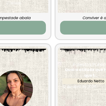
mpestade abala
Conviver é 
Palestra Públi
Qual a atitude que 
que t...
Eduardo Netto
12 de abril de 2026