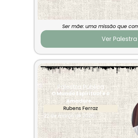
Ser mãe: uma missão que com
Ver Palestra
Palestra Pública
O Mundo Espiritual e o
Amadure...
Rubens Ferraz
22 de março de 2026