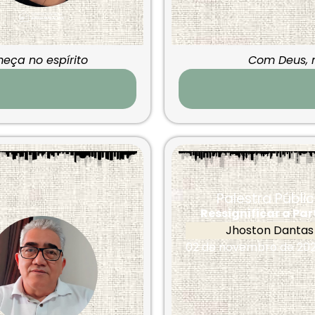
eça no espírito
Com Deus, 
Palestra Públi
Ressignificar a Pa
Jhoston Dantas
02 de novembro de 20