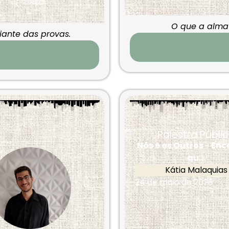
O que a alma 
iante das provas.
Palestra Públi
Nós e os Outros - En
qu...
Kátia Malaquias
24 de maio de 2026