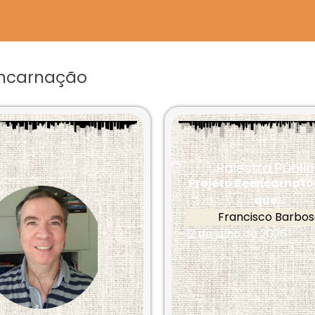
encarnação
Palestra Públi
Projeto Reencarnatór
que...
Francisco Barbo
12 de julho de 2026