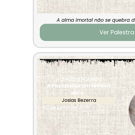
A alma imortal não se quebra d
Ver Palestra
Palestra Pública
A Paz interior em tempos
difíc...
Josias Bezerra
07 de junho de 2026