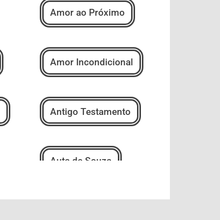
Amor ao Próximo
Amor Incondicional
Antigo Testamento
Auta de Souza
Bem-Estar e
Espiritualidade