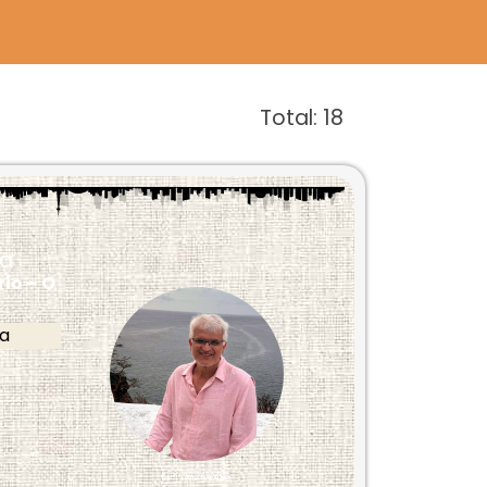
Total:
18
ca
io – O
sa