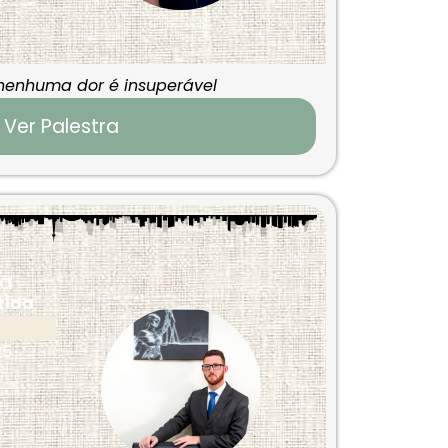
nenhuma dor é insuperável
Ver Palestra
ca
rtida
25