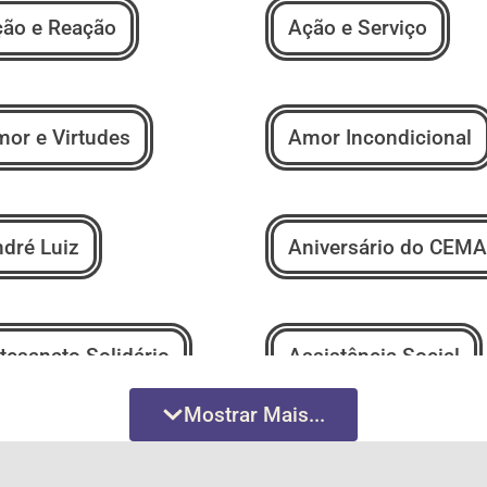
ão e Reação
Ação e Serviço
or e Virtudes
Amor Incondicional
dré Luiz
Aniversário do CEMA
tesanato Solidário
Assistência Social
Mostrar Mais...
tores Espíritas
Bazar Beneficente