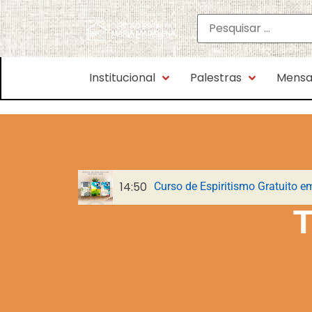
Institucional
Palestras
Mensa
14:50
Curso de Espiritismo Gratuito e
Parnaso de Além-Túmulo: o livr
65 anos do CEMA: a sementeira
T