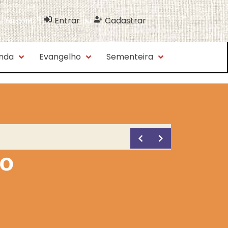
Entrar
Cadastrar
 uma conta?
ou
nda
Evangelho
Sementeira
o