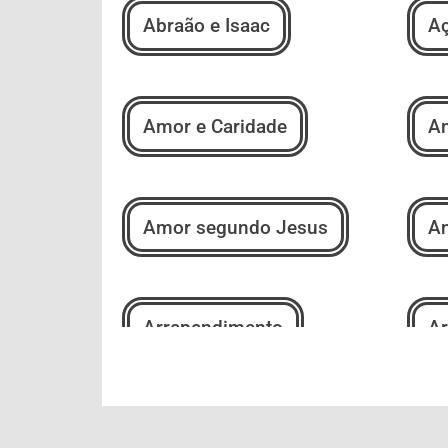
Abraão e Isaac
Aç
Amor e Caridade
Am
Amor segundo Jesus
An
Arrependimento
Ar
Autoconhecimento
Au