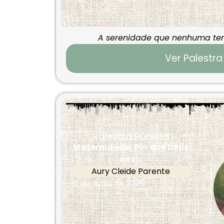
A serenidade que nenhuma te
Ver Palestra
Palestra Pública
Maternidade, Por que Deus
nos ...
Aury Cleide Parente
10 de maio de 2026