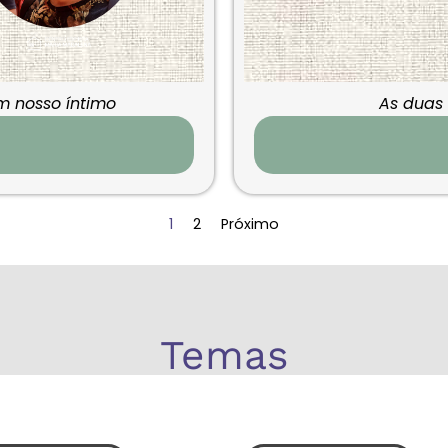
m nosso íntimo
As duas
1
2
Próximo
Temas