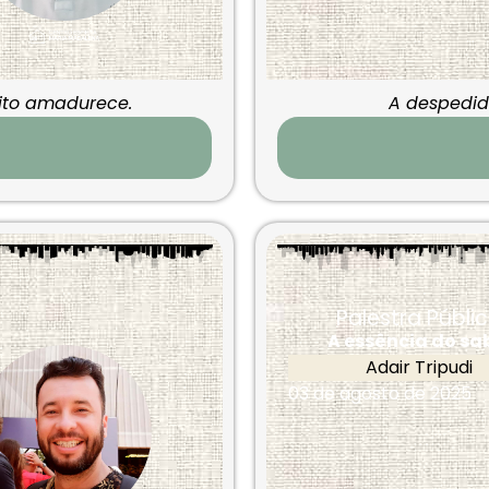
rito amadurece.
A despedid
Palestra Públi
A essência do sa
Adair Tripudi
03 de agosto de 2025