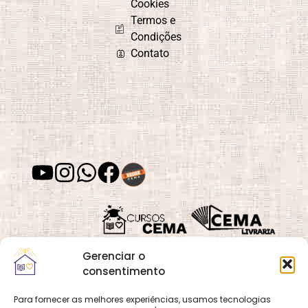
Culto do
Curiosidade e
Cookies
Evangelho no
Aprendizado
Termos e
Lar
Condições
Contato
Depressão
Desafios e
Superação
Desenvolvimento
Desenvolvimento
de Habilidades
Espiritual
Desenvolvimento
Despertar
Gerenciar o
Moral
Espiritual
consentimento
Para fornecer as melhores experiências, usamos tecnologias