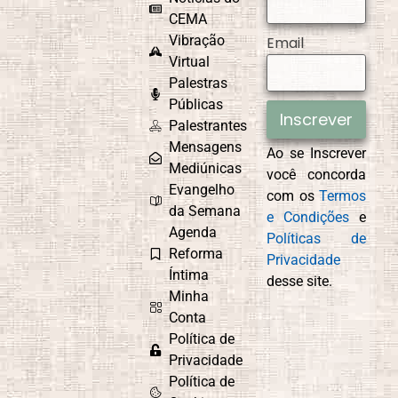
CEMA
Vibração
Email
Virtual
Palestras
CEMAD
Combate ao
Egoísmo
Públicas
Inscrever
Palestrantes
Mensagens
Ao se Inscrever
Mediúnicas
você concorda
Compaixão
Conexão com
Evangelho
com os
Termos
Deus
da Semana
e Condições
e
Agenda
Políticas de
Reforma
Privacidade
Íntima
desse site.
Controle
Cordel
Minha
Emocional
Espírita
Conta
Política de
Privacidade
Política de