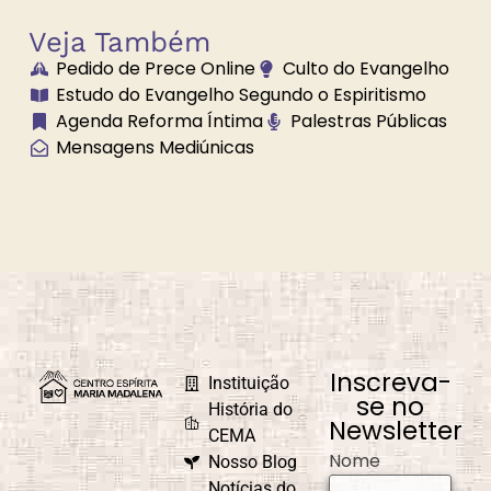
Veja Também
Pedido de Prece Online
Culto do Evangelho
Brilhe a Vossa
Bússola
Estudo do Evangelho Segundo o Espiritismo
Luz
Espiritual
Agenda Reforma Íntima
Palestras Públicas
Mensagens Mediúnicas
Caminho
Campanha de
Universal
Fraternidade
Caridade em
Carnaval
Ação
Inscreva-
Instituição
se no
História do
Newsletter
CEMA
Nome
Nosso Blog
Causa e Efeito
Celebrações e
Comemorações
Notícias do