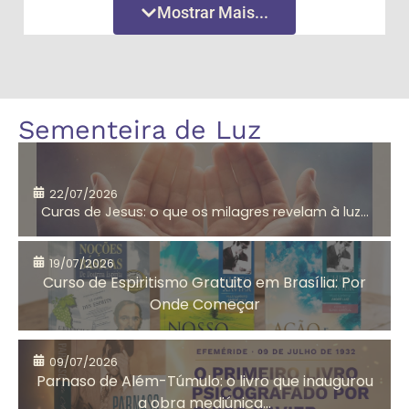
Amor
Amor
Mostrar Mais...
Incondicional
Incondicional
Amor
André Luiz
Sementeira de Luz
segundo
Jesus
22/07/2026
Curas de Jesus: o que os milagres revelam à luz...
Aniversário do
Antigo
CEMA
Testamento
19/07/2026
Curso de Espiritismo Gratuito em Brasília: Por
Onde Começar
Arrependimento
Artesanato
09/07/2026
Solidário
Parnaso de Além-Túmulo: o livro que inaugurou
a obra mediúnica...