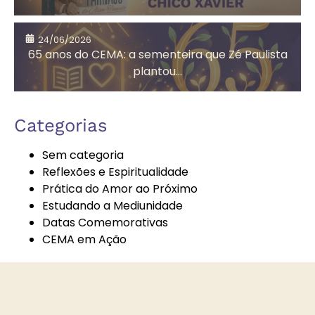
Assistência
Auta de Souza
24/06/2026
Social
65 anos do CEMA: a sementeira que Zé Paulista
plantou...
Autoconhecimento
Autores
Categorias
Espíritas
Sem categoria
Reflexões e Espiritualidade
Prática do Amor ao Próximo
Bazar
Bem-Estar e
Estudando a Mediunidade
Beneficente
Espiritualidade
Datas Comemorativas
CEMA em Ação
Boa Nova
Brechó
Solidário