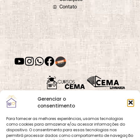
Contato
Depressão
Desafios e
Superação
Desenvolvimento
Desenvolvimento
de Habilidades
Espiritual
Gerenciar o
Desenvolvimento
Despertar
Moral
Espiritual
consentimento
Para fornecer as melhores experiências, usamos tecnologias
como cookies para armazenar e/ou acessar informações do
Quadra 02, Lote 16,
O
Cemanet
é um site
dispositivo. O consentimento para essas tecnologias nos
Vila Vicentina,
Desvios
Dia das Mães
permitirá processar dados como comportamento de navegação
que pertence e é gerido