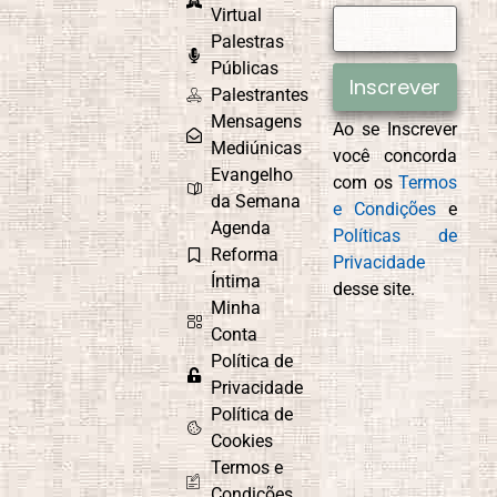
Virtual
Palestras
CEMAD
Combate ao
Egoísmo
Públicas
Inscrever
Palestrantes
Mensagens
Ao se Inscrever
Mediúnicas
você concorda
Compaixão
Conexão com
Evangelho
com os
Termos
Deus
da Semana
e Condições
e
Agenda
Políticas de
Reforma
Privacidade
Íntima
desse site.
Controle
Cordel
Minha
Emocional
Espírita
Conta
Política de
Privacidade
Política de
Culto do
Curiosidade e
Cookies
Evangelho no
Aprendizado
Termos e
Lar
Condições