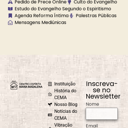
Pedido de Prece Online
Culto do Evangelho
Brilhe a Vossa
Bússola
Estudo do Evangelho Segundo o Espiritismo
Luz
Espiritual
Agenda Reforma Íntima
Palestras Públicas
Mensagens Mediúnicas
Caminho
Campanha de
Universal
Fraternidade
Caridade em
Carnaval
Ação
Inscreva-
Instituição
se no
História do
Newsletter
CEMA
Nome
Nosso Blog
Causa e Efeito
Celebrações e
Comemorações
Notícias do
CEMA
Vibração
Email