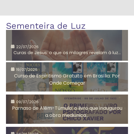
Amor
André Luiz
Sementeira de Luz
segundo
Jesus
22/07/2026
Curas de Jesus: o que os milagres revelam à luz...
Aniversário do
Antigo
CEMA
Testamento
19/07/2026
Curso de Espiritismo Gratuito em Brasília: Por
Onde Começar
Arrependimento
Artesanato
09/07/2026
Solidário
Parnaso de Além-Túmulo: o livro que inaugurou
a obra mediúnica...
Assistência
Auta de Souza