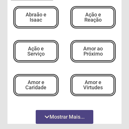
Abraão e
Ação e
Isaac
Reação
Ação e
Amor ao
Serviço
Próximo
Amor e
Amor e
Caridade
Virtudes
Amor
Amor
Mostrar Mais...
Incondicional
Incondicional