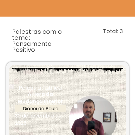
Palestras com o
Total:
3
tema:
Pensamento
Positivo
Palestra Pública
A Hora da
Mudança Interior
Dionei de Paula
30 de novembro de
2025