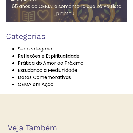
24/06/2026
Social
65 anos do CEMA: a sementeira que Zé Paulista
plantou...
Autoconhecimento
Autores
Categorias
Espíritas
Sem categoria
Reflexões e Espiritualidade
Prática do Amor ao Próximo
Bazar
Bem-Estar e
Estudando a Mediunidade
Beneficente
Espiritualidade
Datas Comemorativas
CEMA em Ação
Boa Nova
Brechó
Solidário
Veja Também