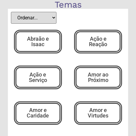
Temas
Abraão e
Ação e
Isaac
Reação
Ação e
Amor ao
Serviço
Próximo
Amor e
Amor e
Caridade
Virtudes