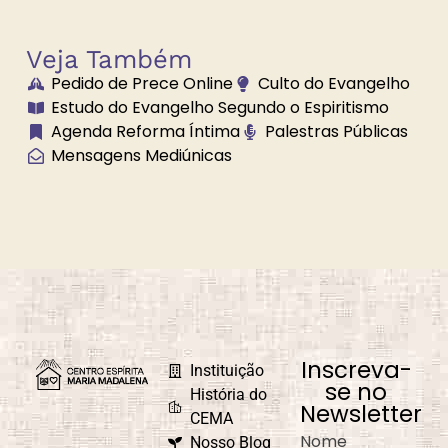
Veja Também
Pedido de Prece Online
Culto do Evangelho
Brilhe a Vossa
Bússola
Estudo do Evangelho Segundo o Espiritismo
Luz
Espiritual
Agenda Reforma Íntima
Palestras Públicas
Mensagens Mediúnicas
Caminho
Campanha de
Universal
Fraternidade
Caridade em
Carnaval
Ação
Inscreva-
Instituição
se no
História do
Newsletter
CEMA
Nome
Nosso Blog
Causa e Efeito
Celebrações e