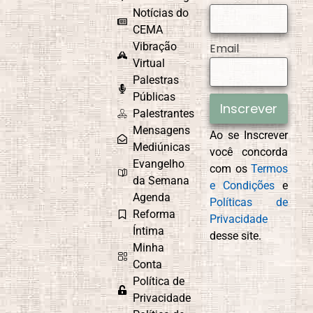
Comemorações
Notícias do
CEMA
Vibração
Email
Virtual
Palestras
CEMAD
Combate ao
Egoísmo
Públicas
Inscrever
Palestrantes
Mensagens
Ao se Inscrever
Mediúnicas
você concorda
Compaixão
Conexão com
Evangelho
com os
Termos
Deus
da Semana
e Condições
e
Agenda
Políticas de
Reforma
Privacidade
Íntima
desse site.
Controle
Cordel
Minha
Emocional
Espírita
Conta
Política de
Privacidade