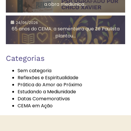
a obra mediúnica...
Assistência
Auta de Souza
24/06/2026
Social
65 anos do CEMA: a sementeira que Zé Paulista
plantou...
Autoconhecimento
Autores
Categorias
Espíritas
Sem categoria
Reflexões e Espiritualidade
Prática do Amor ao Próximo
Bazar
Bem-Estar e
Estudando a Mediunidade
Beneficente
Espiritualidade
Datas Comemorativas
CEMA em Ação
Boa Nova
Brechó
Solidário