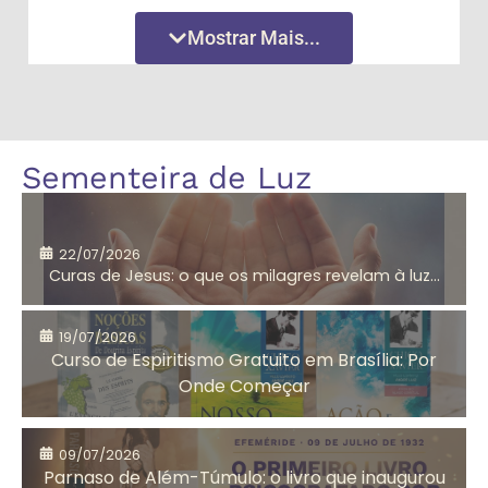
Amor
Amor
Mostrar Mais...
Incondicional
Incondicional
Amor
André Luiz
Sementeira de Luz
segundo
Jesus
22/07/2026
Curas de Jesus: o que os milagres revelam à luz...
Aniversário do
Antigo
CEMA
Testamento
19/07/2026
Curso de Espiritismo Gratuito em Brasília: Por
Onde Começar
Arrependimento
Artesanato
09/07/2026
Solidário
Parnaso de Além-Túmulo: o livro que inaugurou