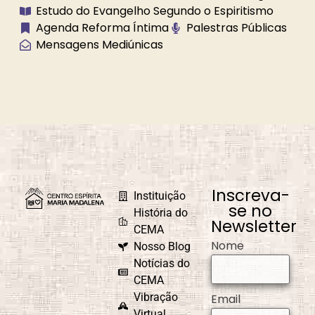
Brilhe a Vossa
Bússola
Estudo do Evangelho Segundo o Espiritismo
Luz
Espiritual
Agenda Reforma Íntima
Palestras Públicas
Mensagens Mediúnicas
Caminho
Campanha de
Universal
Fraternidade
Caridade em
Carnaval
Ação
Inscreva-
Instituição
se no
História do
Newsletter
CEMA
Nome
Nosso Blog
Causa e Efeito
Celebrações e
Comemorações
Notícias do
CEMA
Vibração
Email
Virtual