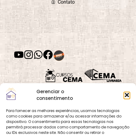
Contato
Depressão
Desafios e
Superação
Desenvolvimento
Desenvolvimento
de Habilidades
Espiritual
Desenvolvimento
Despertar
Gerenciar o
Moral
Espiritual
consentimento
Para fornecer as melhores experiências, usamos tecnologias
como cookies para armazenar e/ou acessar informações do
Quadra 02, Lote 16,
O
Cemanet
é um site
dispositivo. O consentimento para essas tecnologias nos
Vila Vicentina,
Desvios
Dia das Mães
permitirá processar dados como comportamento de navegação
que pertence e é gerido
Espirituais
Planaltina, Brasília-
ou IDs exclusivos neste site. Não consentir ou retirar o
pelo CEMA, assim