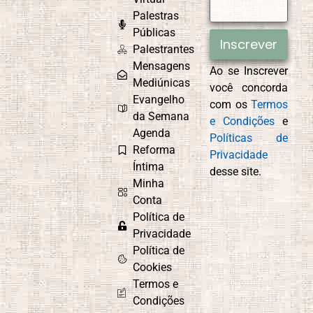
Palestras
CEMAD
Combate ao
Egoísmo
Públicas
Inscrever
Palestrantes
Mensagens
Ao se Inscrever
Mediúnicas
você concorda
Compaixão
Conexão com
Evangelho
com os
Termos
Deus
da Semana
e Condições
e
Agenda
Políticas de
Reforma
Privacidade
Íntima
desse site.
Controle
Cordel
Minha
Emocional
Espírita
Conta
Política de
Privacidade
Política de
Culto do
Curiosidade e
Cookies
Evangelho no
Aprendizado
Termos e
Lar
Condições