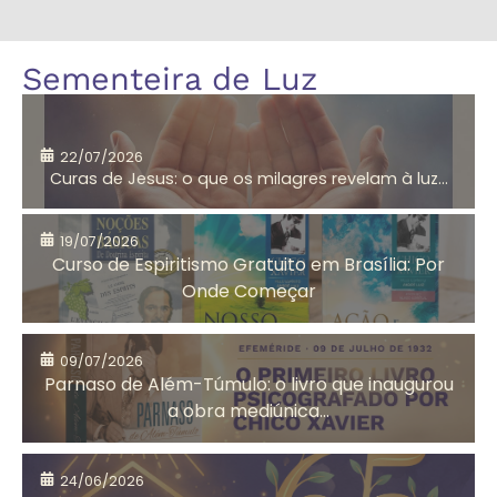
Amor
André Luiz
Sementeira de Luz
segundo
Jesus
22/07/2026
Curas de Jesus: o que os milagres revelam à luz...
Aniversário do
Antigo
CEMA
Testamento
19/07/2026
Curso de Espiritismo Gratuito em Brasília: Por
Onde Começar
Arrependimento
Artesanato
09/07/2026
Solidário
Parnaso de Além-Túmulo: o livro que inaugurou
a obra mediúnica...
Assistência
Auta de Souza
24/06/2026
Social