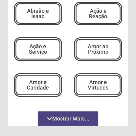
Abraão e
Ação e
Isaac
Reação
Ação e
Amor ao
Serviço
Próximo
Amor e
Amor e
Caridade
Virtudes
Amor
Amor
Mostrar Mais...
Incondicional
Incondicional