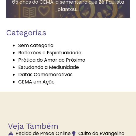
65 anos do CEMA: a sementeira que Zé Paulista
plantou...
Autoconhecimento
Autores
Categorias
Espíritas
Sem categoria
Reflexões e Espiritualidade
Prática do Amor ao Próximo
Bazar
Bem-Estar e
Estudando a Mediunidade
Beneficente
Espiritualidade
Datas Comemorativas
CEMA em Ação
Boa Nova
Brechó
Solidário
Veja Também
Pedido de Prece Online
Culto do Evangelho