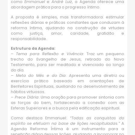
como
Emmanuel
e
André Luiz
, a Agenda oferece uma
abordagem prática para o progresso íntimo.
A proposta é simples, mas transformadora: estimular
reflexões diárias e práticas constantes que conduzam à
reforma íntima, ajudando na construção de virtudes
como justiça, amor, caridade, gratidão e
responsabilidade.
Estrutura da Agenda:
–
Tema para Reflexão e Vivência
: Traz um pequeno
trecho do Evangelho de Jesus, retirado do Novo
Testamento, para ser meditado e vivenciado ao longo
do dia.
–
Meta do Mês e do Dia
: Apresenta uma diretriz ou
exercício prático baseado em orientações de
Benfeitores Espirituais, auxiliando no desenvolvimento de
hábitos virtuosos.
–
Prece Diária
: Uma oração para promover sintonia com
as forças do bem, fortalecendo a conexão com as
Esferas Superiores e a busca pela edificação espiritual.
Como destaca Emmanuel:
“Todas as conquistas do
espírito se efetuam na base de lições recapituladas.”
A
Agenda Reforma Íntima é um instrumento para a
repetição diária dessas lições, ajudando a incorporar no