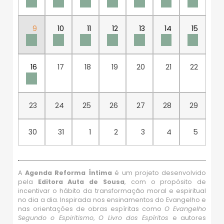
9
10
11
12
13
14
15
16
17
18
19
20
21
22
23
24
25
26
27
28
29
30
31
1
2
3
4
5
A
Agenda Reforma Íntima
é um projeto desenvolvido
pela
Editora Auta de Sousa
, com o propósito de
incentivar o hábito da transformação moral e espiritual
no dia a dia. Inspirada nos ensinamentos do Evangelho e
nas orientações de obras espíritas como
O Evangelho
Segundo o Espiritismo
,
O Livro dos Espíritos
e autores