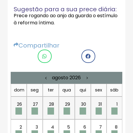
Sugestão para a sua prece diária:
Prece rogando ao anjo da guarda o estímulo
à reforma íntima.
Compartilhar
agosto 2026
dom
seg
ter
qua
qui
sex
sáb
26
27
28
29
30
31
1
2
3
4
5
6
7
8