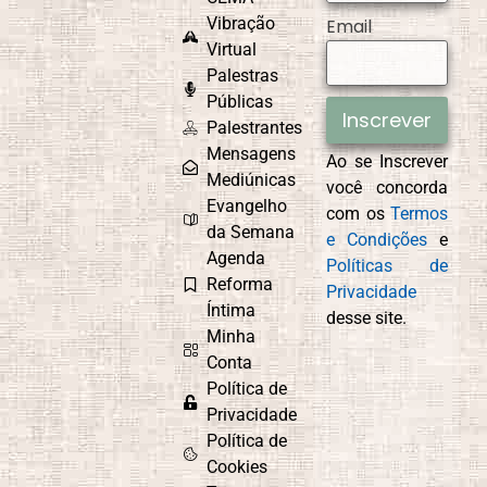
Vibração
Email
Virtual
Palestras
CEMAD
Combate ao
Egoísmo
Públicas
Inscrever
Palestrantes
Mensagens
Ao se Inscrever
Mediúnicas
você concorda
Compaixão
Conexão com
Evangelho
com os
Termos
Deus
da Semana
e Condições
e
Agenda
Políticas de
Reforma
Privacidade
Íntima
desse site.
Controle
Cordel
Minha
Emocional
Espírita
Conta
Política de
Privacidade
Política de
Culto do
Curiosidade e
Cookies
Evangelho no
Aprendizado