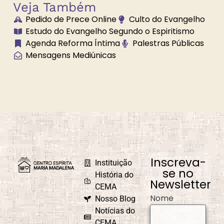
Veja Também
Pedido de Prece Online
Culto do Evangelho
Brilhe a Vossa
Bússola
Estudo do Evangelho Segundo o Espiritismo
Luz
Espiritual
Agenda Reforma Íntima
Palestras Públicas
Mensagens Mediúnicas
Caminho
Campanha de
Universal
Fraternidade
Caridade em
Carnaval
Ação
Inscreva-
Instituição
se no
História do
Newsletter
CEMA
Nome
Nosso Blog
Causa e Efeito
Celebrações e
Comemorações
Notícias do
CEMA