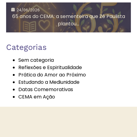
Assistência
Auta de Souza
24/06/2026
Social
65 anos do CEMA: a sementeira que Zé Paulista
plantou...
Autoconhecimento
Autores
Categorias
Espíritas
Sem categoria
Reflexões e Espiritualidade
Prática do Amor ao Próximo
Bazar
Bem-Estar e
Estudando a Mediunidade
Beneficente
Espiritualidade
Datas Comemorativas
CEMA em Ação
Boa Nova
Brechó
Solidário