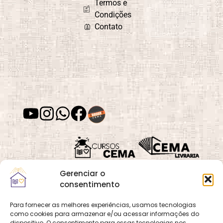
Termos e
Lar
Condições
Contato
Depressão
Desafios e
Superação
Desenvolvimento
Desenvolvimento
de Habilidades
Espiritual
Gerenciar o
Desenvolvimento
Despertar
Moral
Espiritual
consentimento
Para fornecer as melhores experiências, usamos tecnologias
como cookies para armazenar e/ou acessar informações do
Quadra 02, Lote 16,
O
Cemanet
é um site
dispositivo. O consentimento para essas tecnologias nos