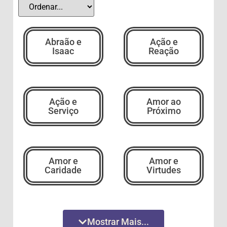
Abraão e
Ação e
Isaac
Reação
Ação e
Amor ao
Serviço
Próximo
Amor e
Amor e
Caridade
Virtudes
Amor
Amor
Mostrar Mais...