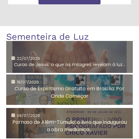
Incondicional
Incondicional
Amor
André Luiz
Sementeira de Luz
segundo
Jesus
22/07/2026
Curas de Jesus: o que os milagres revelam à luz...
Aniversário do
Antigo
CEMA
Testamento
19/07/2026
Curso de Espiritismo Gratuito em Brasília: Por
Onde Começar
Arrependimento
Artesanato
09/07/2026
Solidário
Parnaso de Além-Túmulo: o livro que inaugurou
a obra mediúnica...