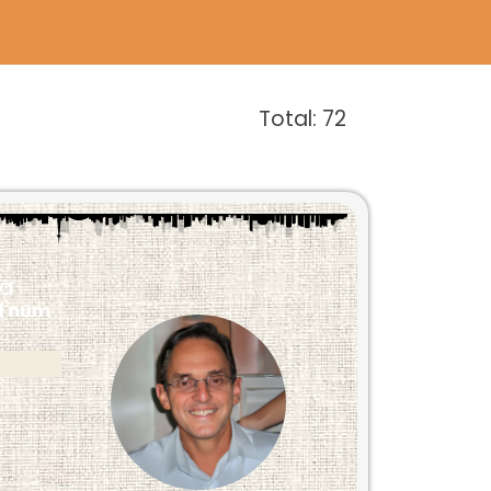
Total:
72
ca
al num