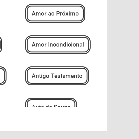
Amor ao Próximo
Amor Incondicional
Antigo Testamento
Auta de Souza
Bem-Estar e