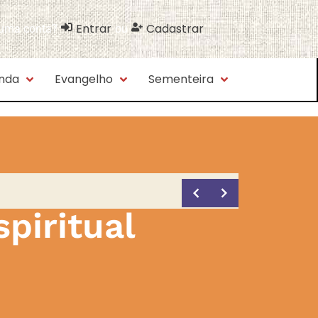
Entrar
Cadastrar
 uma conta?
ou
nda
Evangelho
Sementeira
piritual