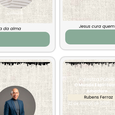
Jesus cura quem 
na da alma
Palestra Públi
O Mundo Espiritual
Amadure...
Rubens Ferraz
22 de março de 2026