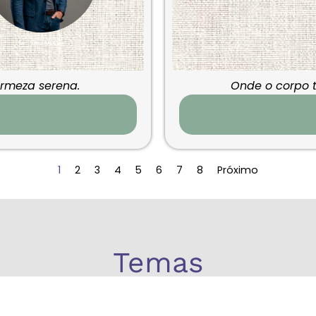
irmeza serena.
Onde o corpo t
1
2
3
4
5
6
7
8
Próximo
Temas