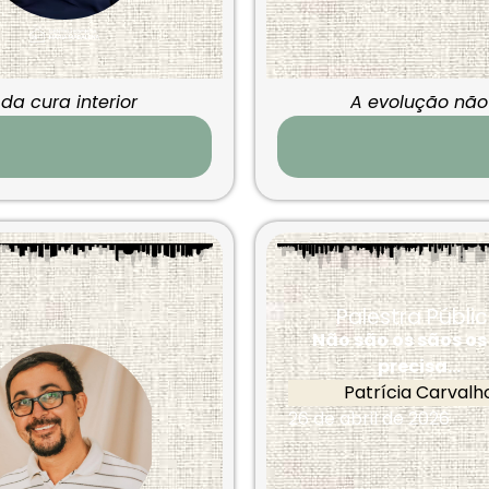
da cura interior
A evolução nã
Palestra Públi
Não são os sãos os
precisa...
Patrícia Carvalh
26 de abril de 2026