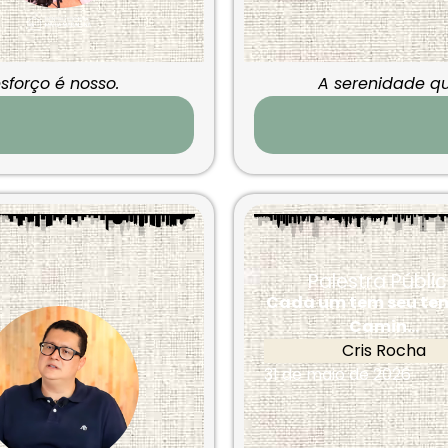
sforço é nosso.
A serenidade 
Palestra Públi
Cada um tem seu te
Camin...
Cris Rocha
31 de maio de 2026