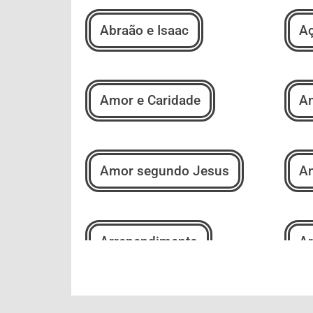
Abraão e Isaac
Aç
Amor e Caridade
Am
Amor segundo Jesus
An
Arrependimento
Ar
Autoconhecimento
Au