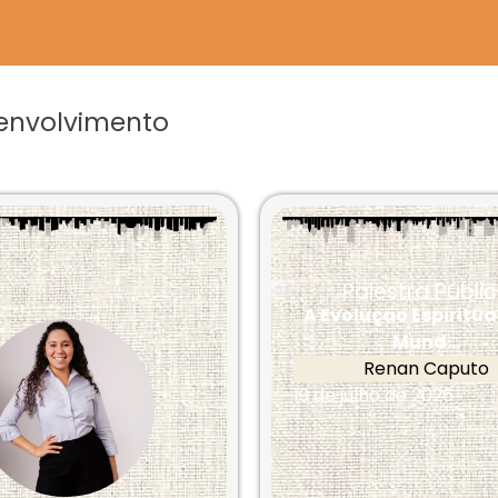
senvolvimento
Palestra Públi
A Evolução Espiritu
Mund...
Renan Caputo
19 de julho de 2026