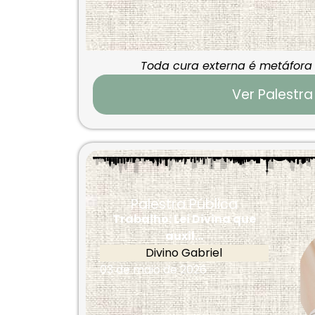
Toda cura externa é metáfora 
Ver Palestra
Palestra Pública
Trabalho: Lei Divina que
auxil...
Divino Gabriel
03 de maio de 2026