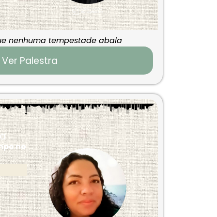
que nenhuma tempestade abala
Ver Palestra
ca
mpo no