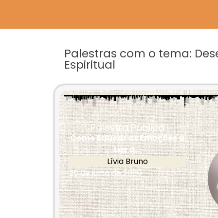
Palestras com o tema: De
Espiritual
Palestra Pública
Como Educar as Emoções à
Luz d...
Lívia Bruno
26 de julho de 2026