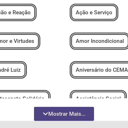
ão e Reação
Ação e Serviço
or e Virtudes
Amor Incondicional
dré Luiz
Aniversário do CEMA
tesanato Solidário
Assistência Social
Mostrar Mais...
tores Espíritas
Bazar Beneficente