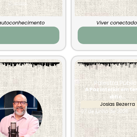
 autoconhecimento
Viver conectado
Palestra Públi
A Paz interior em t
difíc...
Josias Bezerra
07 de junho de 2026