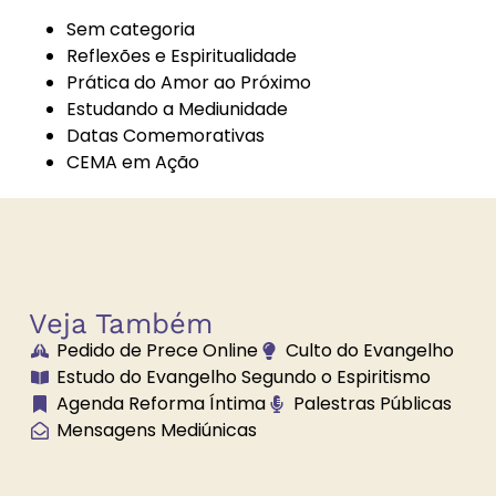
Sem categoria
Reflexões e Espiritualidade
Prática do Amor ao Próximo
Bazar
Bem-Estar e
Estudando a Mediunidade
Beneficente
Espiritualidade
Datas Comemorativas
CEMA em Ação
Boa Nova
Brechó
Solidário
Veja Também
Pedido de Prece Online
Culto do Evangelho
Brilhe a Vossa
Bússola
Estudo do Evangelho Segundo o Espiritismo
Luz
Espiritual
Agenda Reforma Íntima
Palestras Públicas
Mensagens Mediúnicas
Caminho
Campanha de