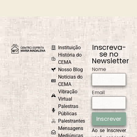
Universal
Fraternidade
Caridade em
Carnaval
Ação
Inscreva-
Instituição
se no
História do
Newsletter
CEMA
Nome
Nosso Blog
Causa e Efeito
Celebrações e
Comemorações
Notícias do
CEMA
Vibração
Email
Virtual
Palestras
CEMAD
Combate ao
Egoísmo
Públicas
Inscrever
Palestrantes
Mensagens
Ao se Inscrever
Mediúnicas