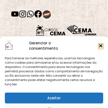
Desenvolvimento
Desenvolvimento
de Habilidades
Espiritual
Gerenciar o
Desenvolvimento
Despertar
Moral
Espiritual
consentimento
Para fornecer as melhores experiências, usamos tecnologias
como cookies para armazenar e/ou acessar informações do
Quadra 02, Lote 16,
O
Cemanet
é um site
dispositivo. O consentimento para essas tecnologias nos
Vila Vicentina,
Desvios
Dia das Mães
permitirá processar dados como comportamento de navegação
que pertence e é gerido
Espirituais
Planaltina, Brasília-
ou IDs exclusivos neste site. Não consentir ou retirar o
pelo CEMA, assim
consentimento pode afetar negativamente certos recursos e
DF. CEP 73.320-140
como o site
Cursos
funções.
CNPJ: 01.600.089/0001-
CEMA
e
CEMA Livraria
90
© 2026 Todos os
Aceitar
direitos reservados.
Dia dos Pais
Dia dos Pais
Desenvolvido por
DECOM -