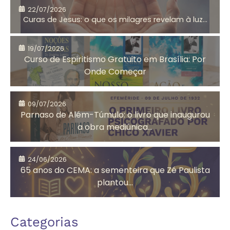
22/07/2026
Curas de Jesus: o que os milagres revelam à luz...
Aniversário do
Antigo
CEMA
Testamento
19/07/2026
Curso de Espiritismo Gratuito em Brasília: Por
Onde Começar
Arrependimento
Artesanato
09/07/2026
Solidário
Parnaso de Além-Túmulo: o livro que inaugurou
a obra mediúnica...
Assistência
Auta de Souza
24/06/2026
Social
65 anos do CEMA: a sementeira que Zé Paulista
plantou...
Autoconhecimento
Autores
Categorias
Espíritas