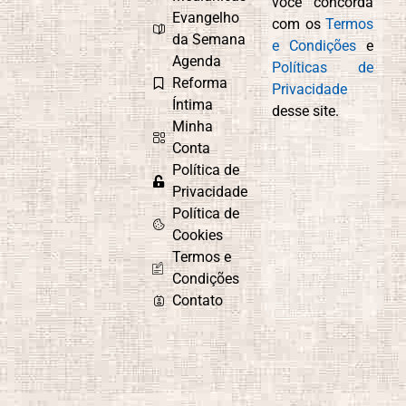
você concorda
Compaixão
Conexão com
Evangelho
com os
Termos
Deus
da Semana
e Condições
e
Agenda
Políticas de
Reforma
Privacidade
Íntima
desse site.
Controle
Cordel
Minha
Emocional
Espírita
Conta
Política de
Privacidade
Política de
Culto do
Curiosidade e
Cookies
Evangelho no
Aprendizado
Termos e
Lar
Condições
Contato
Depressão
Desafios e
Superação