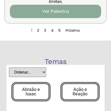
limites.
Ver Palestra
1
2
3
4
5
Próximo
Temas
Abraão e
Ação e
Isaac
Reação