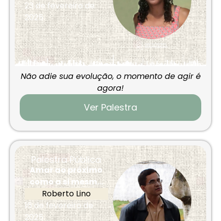
23 de fevereiro de
2025
Não adie sua evolução, o momento de agir é
agora!
Ver Palestra
Palestra Pública
Amar ao próximo
como a si mesm...
Roberto Lino
16 de fevereiro de
2025