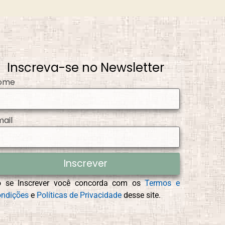
Dia dos Pais
Inscreva-se no Newsletter
ome
Educação Espírita
mail
Inscrever
s
Espiritismo
o se Inscrever você concorda com os
Termos e
ndições
e
Políticas de Privacidade
desse site.
Estudo Bíblico