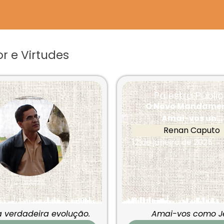
r e Virtudes
Palestra Públi
O Novo Mandamen
Amai-vos un...
Renan Caputo
12 de janeiro de 2025
 verdadeira evolução.
Amai-vos como Je