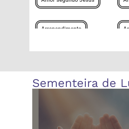
Arrependimento
Ar
Autoconhecimento
Au
Sementeira de L
Boa Nova
Br
Caminho Universal