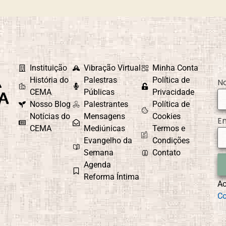
Espiritual
a das Mães
Dia dos Pais
Instituição
Vibração Virtual
Minha Conta
História do
Palestras
Política de
N
CEMA
Públicas
Privacidade
r e Sofrimento
Doutrina Espírita
Nosso Blog
Palestrantes
Política de
Notícias do
Mensagens
Cookies
E
CEMA
Mediúnicas
Termos e
Evangelho da
Condições
Semana
Contato
patia
Escolhas Consciente
Agenda
Reforma Íntima
A
Co
pírito
Essência Divina