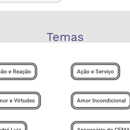
Temas
ão e Reação
Ação e Serviço
or e Virtudes
Amor Incondicional
dré Luiz
Aniversário do CEMA