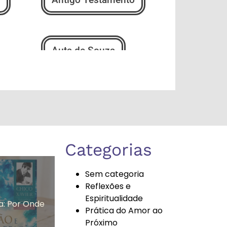
Auta de Souza
Bem-Estar e
Espiritualidade
Categorias
Bússola Espiritual
Sem categoria
Reflexões e
Espiritualidade
ia: Por Onde
Prática do Amor ao
Carnaval
Próximo