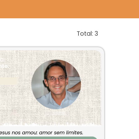
Total:
3
ca
to:
sus nos amou: amor sem limites.