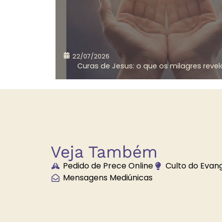
Causa e Efeito
22/07/2026
Curas de Jesus: o que os milagres revela
Compaixão
C
Veja Também
Culto do Evangelho no
Lar
Pedido de Prece Online
Culto do Evan
Mensagens Mediúnicas
Desenvolvimento de