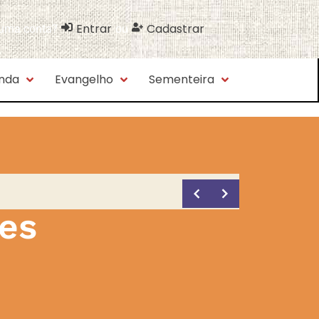
Entrar
Cadastrar
 uma conta?
ou
nda
Evangelho
Sementeira
es