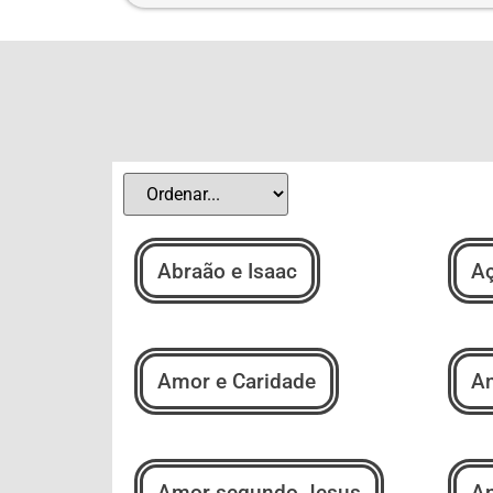
Abraão e Isaac
Aç
Amor e Caridade
Am
Amor segundo Jesus
An