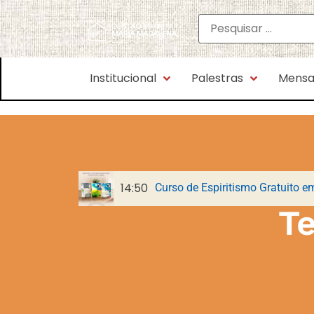
Institucional
Palestras
Mensa
14:50
Curso de Espiritismo Gratuito e
Parnaso de Além-Túmulo: o livr
65 anos do CEMA: a sementeira
T