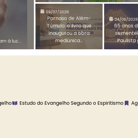
09/07/2026
Parnaso de Além-
24/06/2026
Túmulo: o livro que
65 anos d
Celebrações e
CEMAD
inaugurou a obra
sementei
Comemorações
mediúnica...
Paulista 
m à luz...
onexão com Deus
Controle Emocional
Curiosidade e
Depressão
Aprendizado
gelho
Estudo do Evangelho Segundo o Espiritismo
Ag
Desenvolvimento
Desenvolvimento Mor