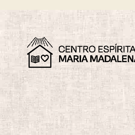
Habilidades
Desvios Espirituais
Di
Divulgação da Doutrina
Do
Espírita
Emmanuel
Em
Espiritismo e Fé
Es