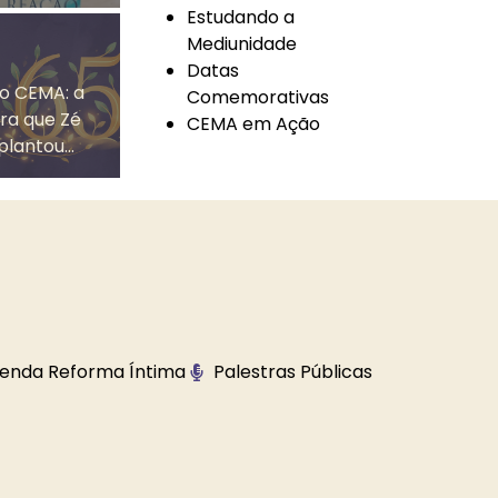
Estudando a
Mediunidade
Datas
o CEMA: a
Comemorativas
Combate ao Egoísmo
ra que Zé
CEMA em Ação
plantou...
Cordel Espírita
Desafios e Superação
enda Reforma Íntima
Palestras Públicas
al
Despertar Espiritual