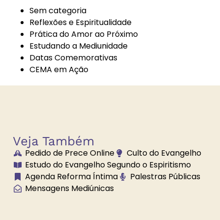
Sem categoria
Reflexões e Espiritualidade
Prática do Amor ao Próximo
Bazar
Bem-Estar e
Estudando a Mediunidade
Beneficente
Espiritualidade
Datas Comemorativas
CEMA em Ação
Boa Nova
Brechó
Solidário
Veja Também
Pedido de Prece Online
Culto do Evangelho
Brilhe a Vossa
Bússola
Estudo do Evangelho Segundo o Espiritismo
Luz
Espiritual
Agenda Reforma Íntima
Palestras Públicas
Mensagens Mediúnicas
Caminho
Campanha de