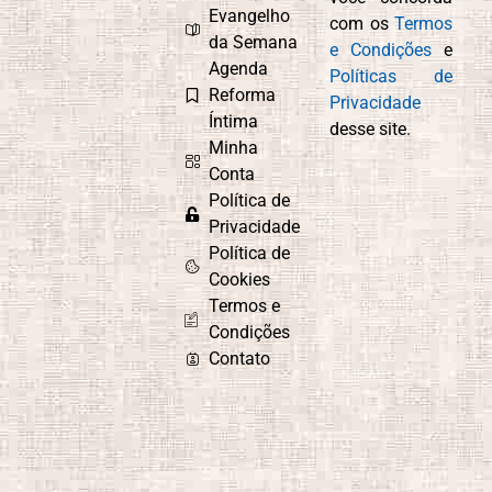
Compaixão
Conexão com
Evangelho
com os
Termos
Deus
da Semana
e Condições
e
Agenda
Políticas de
Reforma
Privacidade
Íntima
desse site.
Controle
Cordel
Minha
Emocional
Espírita
Conta
Política de
Privacidade
Política de
Culto do
Curiosidade e
Cookies
Evangelho no
Aprendizado
Termos e
Lar
Condições
Contato
Depressão
Desafios e
Superação