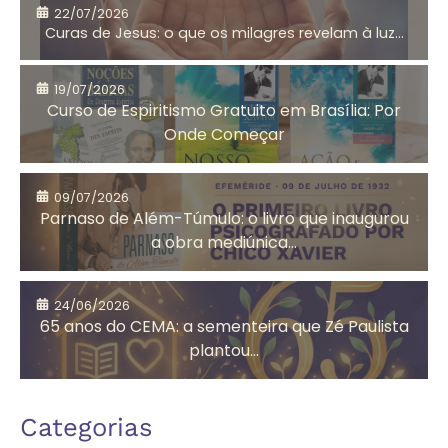
22/07/2026
Curas de Jesus: o que os milagres revelam à luz...
Aniversário do
Antigo
CEMA
Testamento
19/07/2026
Curso de Espiritismo Gratuito em Brasília: Por
Onde Começar
Arrependimento
Artesanato
09/07/2026
Solidário
Parnaso de Além-Túmulo: o livro que inaugurou
a obra mediúnica...
Assistência
Auta de Souza
24/06/2026
Social
65 anos do CEMA: a sementeira que Zé Paulista
plantou...
Autoconhecimento
Autores
Categorias
Espíritas