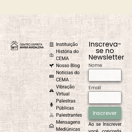
Universal
Fraternidade
Caridade em
Carnaval
Ação
Inscreva-
Instituição
se no
História do
Newsletter
CEMA
Nome
Nosso Blog
Causa e Efeito
Celebrações e
Comemorações
Notícias do
CEMA
Vibração
Email
Virtual
Palestras
CEMAD
Combate ao
Egoísmo
Públicas
Inscrever
Palestrantes
Mensagens
Ao se Inscrever
Mediúnicas
você concorda