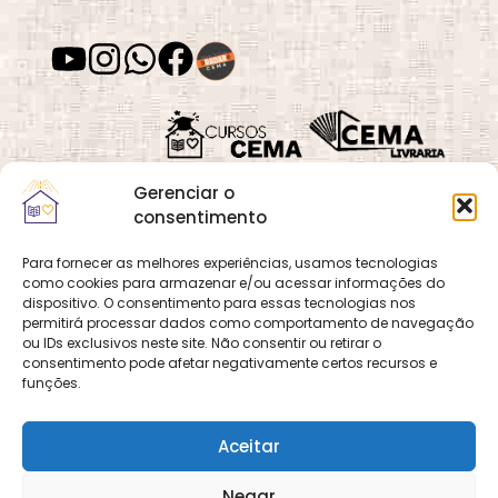
Desenvolvimento
Desenvolvimento
de Habilidades
Espiritual
Gerenciar o
Desenvolvimento
Despertar
Moral
Espiritual
consentimento
Para fornecer as melhores experiências, usamos tecnologias
como cookies para armazenar e/ou acessar informações do
Quadra 02, Lote 16,
O
Cemanet
é um site
dispositivo. O consentimento para essas tecnologias nos
Vila Vicentina,
Desvios
Dia das Mães
permitirá processar dados como comportamento de navegação
que pertence e é gerido
Espirituais
Planaltina, Brasília-
ou IDs exclusivos neste site. Não consentir ou retirar o
pelo CEMA, assim
consentimento pode afetar negativamente certos recursos e
DF. CEP 73.320-140
como o site
Cursos
funções.
CNPJ: 01.600.089/0001-
CEMA
e
CEMA Livraria
90
© 2026 Todos os
Aceitar
direitos reservados.
Dia dos Pais
Dia dos Pais
Desenvolvido por
DECOM -
Negar
Departamento de