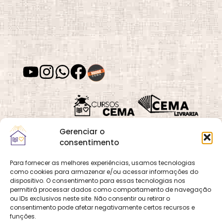
Depressão
Desafios e
Superação
Desenvolvimento
Desenvolvimento
de Habilidades
Espiritual
Gerenciar o
Desenvolvimento
Despertar
Moral
Espiritual
consentimento
Para fornecer as melhores experiências, usamos tecnologias
como cookies para armazenar e/ou acessar informações do
Quadra 02, Lote 16,
O
Cemanet
é um site
dispositivo. O consentimento para essas tecnologias nos
Vila Vicentina,
Desvios
Dia das Mães
permitirá processar dados como comportamento de navegação
que pertence e é gerido
Espirituais
Planaltina, Brasília-
ou IDs exclusivos neste site. Não consentir ou retirar o
pelo CEMA, assim
consentimento pode afetar negativamente certos recursos e
DF. CEP 73.320-140
como o site
Cursos
funções.
CNPJ: 01.600.089/0001-