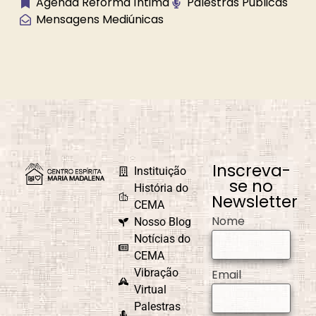
Agenda Reforma Íntima
Palestras Públicas
Mensagens Mediúnicas
Caminho
Campanha de
Universal
Fraternidade
Caridade em
Carnaval
Ação
Inscreva-
Instituição
se no
História do
Newsletter
CEMA
Nome
Nosso Blog
Causa e Efeito
Celebrações e
Comemorações
Notícias do
CEMA
Vibração
Email
Virtual
Palestras
CEMAD
Combate ao