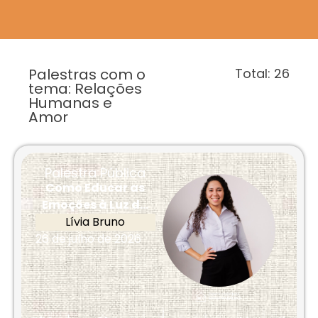
Palestras com o
Total:
26
tema: Relações
Humanas e
Amor
Palestra Pública
Como Educar as
Emoções à Luz d...
Lívia Bruno
26 de julho de 2026