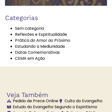
Autoconhecimento
Autores
Categorias
Espíritas
Sem categoria
Reflexões e Espiritualidade
Prática do Amor ao Próximo
Bazar
Bem-Estar e
Estudando a Mediunidade
Beneficente
Espiritualidade
Datas Comemorativas
CEMA em Ação
Boa Nova
Brechó
Solidário
Veja Também
Pedido de Prece Online
Culto do Evangelho
Brilhe a Vossa
Bússola
Estudo do Evangelho Segundo o Espiritismo
Luz
Espiritual