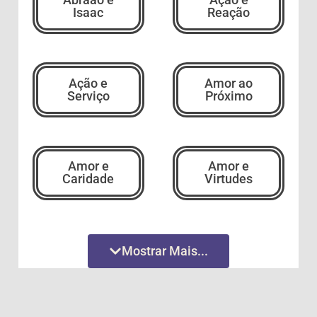
Isaac
Reação
Ação e
Amor ao
Serviço
Próximo
Amor e
Amor e
Caridade
Virtudes
Amor
Amor
Mostrar Mais...
Incondicional
Incondicional