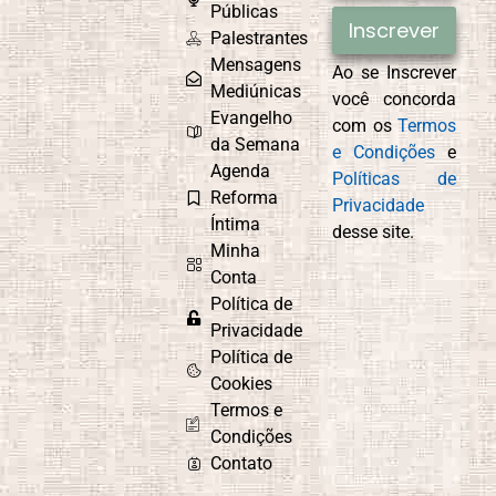
Egoísmo
Públicas
Inscrever
Palestrantes
Mensagens
Ao se Inscrever
Mediúnicas
você concorda
Compaixão
Conexão com
Evangelho
com os
Termos
Deus
da Semana
e Condições
e
Agenda
Políticas de
Reforma
Privacidade
Íntima
desse site.
Controle
Cordel
Minha
Emocional
Espírita
Conta
Política de
Privacidade
Política de
Culto do
Curiosidade e
Cookies
Evangelho no
Aprendizado
Termos e
Lar
Condições
Contato