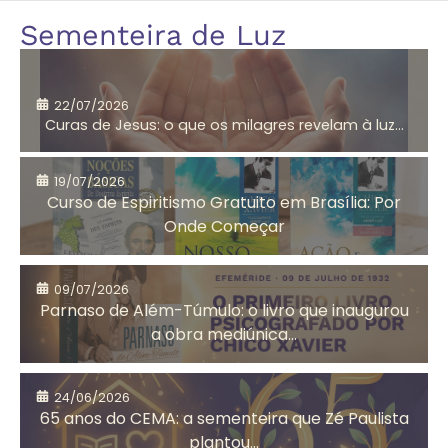
Amor
André Luiz
Sementeira de Luz
segundo
Jesus
22/07/2026
Curas de Jesus: o que os milagres revelam à luz...
Aniversário do
Antigo
CEMA
Testamento
19/07/2026
Curso de Espiritismo Gratuito em Brasília: Por
Onde Começar
Arrependimento
Artesanato
09/07/2026
Solidário
Parnaso de Além-Túmulo: o livro que inaugurou
a obra mediúnica...
Assistência
Auta de Souza
24/06/2026
Social
65 anos do CEMA: a sementeira que Zé Paulista
plantou...