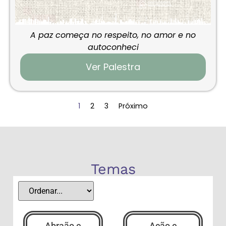
A paz começa no respeito, no amor e no
autoconheci
Ver Palestra
1
2
3
Próximo
Temas
Abraão e
Ação e