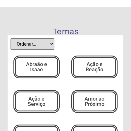
Temas
Abraão e
Ação e
Isaac
Reação
Ação e
Amor ao
Serviço
Próximo