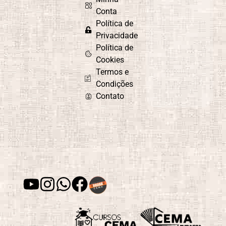
Emocional
Espírita
Conta
Política de
Privacidade
Política de
Culto do
Curiosidade e
Cookies
Evangelho no
Aprendizado
Termos e
Lar
Condições
Contato
Depressão
Desafios e
Superação
Desenvolvimento
Desenvolvimento
de Habilidades
Espiritual