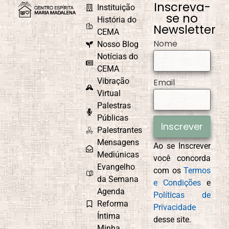
Inscreva-
Instituição
se no
História do
Newsletter
CEMA
Nome
Nosso Blog
Causa e Efeito
Celebrações e
Comemorações
Notícias do
CEMA
Vibração
Email
Virtual
Palestras
CEMAD
Combate ao
Egoísmo
Públicas
Inscrever
Palestrantes
Mensagens
Ao se Inscrever
Mediúnicas
você concorda
Compaixão
Conexão com
Evangelho
com os
Termos
Deus
da Semana
e Condições
e
Agenda
Políticas de
Reforma
Privacidade
Íntima
desse site.
Controle
Cordel
Minha