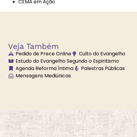
CEMA em Ação
Boa Nova
Brechó
Solidário
Veja Também
Pedido de Prece Online
Culto do Evangelho
Brilhe a Vossa
Bússola
Estudo do Evangelho Segundo o Espiritismo
Luz
Espiritual
Agenda Reforma Íntima
Palestras Públicas
Mensagens Mediúnicas
Caminho
Campanha de
Universal
Fraternidade
Caridade em
Carnaval
Ação