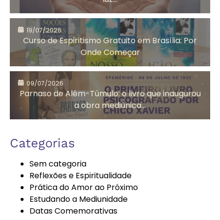
Arrependimento
Artesanato
19/07/2026
Solidário
Curso de Espiritismo Gratuito em Brasília: Por
Onde Começar
Assistência
Auta de Souza
09/07/2026
Social
Parnaso de Além-Túmulo: o livro que inaugurou
a obra mediúnica...
Autoconhecimento
Autores
Categorias
Espíritas
Sem categoria
Reflexões e Espiritualidade
Prática do Amor ao Próximo
Bazar
Bem-Estar e
Estudando a Mediunidade
Beneficente
Espiritualidade
Datas Comemorativas