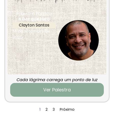
Palestra Pública
A Dor que cura
Clayton Santos
14 de setembro de
2025
Cada lágrima carrega um ponto de luz
Ver Palestra
1
2
3
Próximo