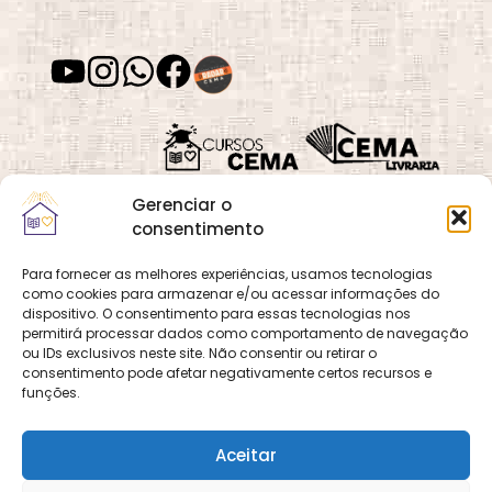
Desenvolvimento
Desenvolvimento
de Habilidades
Espiritual
Desenvolvimento
Despertar
Gerenciar o
Moral
Espiritual
consentimento
Para fornecer as melhores experiências, usamos tecnologias
como cookies para armazenar e/ou acessar informações do
Quadra 02, Lote 16,
O
Cemanet
é um site
dispositivo. O consentimento para essas tecnologias nos
Vila Vicentina,
Desvios
Dia das Mães
permitirá processar dados como comportamento de navegação
que pertence e é gerido
Espirituais
Planaltina, Brasília-
ou IDs exclusivos neste site. Não consentir ou retirar o
pelo CEMA, assim
consentimento pode afetar negativamente certos recursos e
DF. CEP 73.320-140
como o site
Cursos
funções.
CNPJ: 01.600.089/0001-
CEMA
e
CEMA Livraria
90
© 2026 Todos os
Aceitar
direitos reservados.
Dia dos Pais
Dia dos Pais
Desenvolvido por
DECOM -