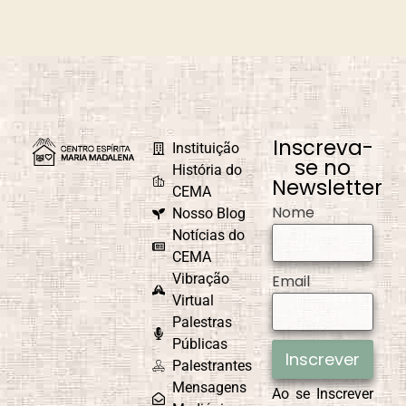
Caminho
Campanha de
Universal
Fraternidade
Caridade em
Carnaval
Ação
Inscreva-
Instituição
se no
História do
Newsletter
CEMA
Nome
Nosso Blog
Causa e Efeito
Celebrações e
Comemorações
Notícias do
CEMA
Vibração
Email
Virtual
Palestras
CEMAD
Combate ao
Egoísmo
Públicas
Inscrever
Palestrantes
Mensagens
Ao se Inscrever