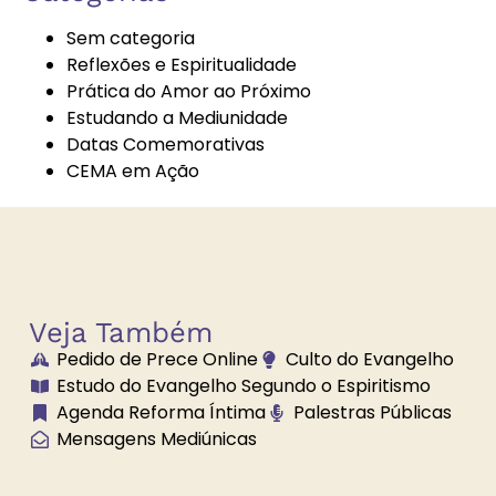
Espíritas
Sem categoria
Reflexões e Espiritualidade
Prática do Amor ao Próximo
Bazar
Bem-Estar e
Estudando a Mediunidade
Beneficente
Espiritualidade
Datas Comemorativas
CEMA em Ação
Boa Nova
Brechó
Solidário
Veja Também
Pedido de Prece Online
Culto do Evangelho
Brilhe a Vossa
Bússola
Estudo do Evangelho Segundo o Espiritismo
Luz
Espiritual
Agenda Reforma Íntima
Palestras Públicas
Mensagens Mediúnicas