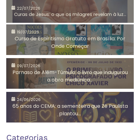
22/07/2026
Curas de Jesus: o que os milagres revelam à luz...
Aniversário do
Antigo
CEMA
Testamento
19/07/2026
Curso de Espiritismo Gratuito em Brasília: Por
Onde Começar
Arrependimento
Artesanato
09/07/2026
Solidário
Parnaso de Além-Túmulo: o livro que inaugurou
a obra mediúnica...
Assistência
Auta de Souza
24/06/2026
Social
65 anos do CEMA: a sementeira que Zé Paulista
plantou...
Autoconhecimento
Autores
Categorias