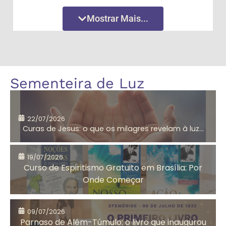
Amor
Amor
Mostrar Mais...
Incondicional
Incondicional
Amor
André Luiz
Sementeira de Luz
segundo
Jesus
22/07/2026
Curas de Jesus: o que os milagres revelam à luz...
Aniversário do
Antigo
CEMA
Testamento
19/07/2026
Curso de Espiritismo Gratuito em Brasília: Por
Onde Começar
Arrependimento
Artesanato
09/07/2026
Solidário
Parnaso de Além-Túmulo: o livro que inaugurou