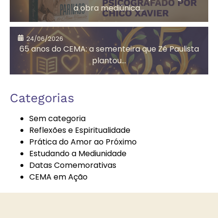
a obra mediúnica...
Assistência
Auta de Souza
24/06/2026
Social
65 anos do CEMA: a sementeira que Zé Paulista
plantou...
Autoconhecimento
Autores
Categorias
Espíritas
Sem categoria
Reflexões e Espiritualidade
Prática do Amor ao Próximo
Bazar
Bem-Estar e
Estudando a Mediunidade
Beneficente
Espiritualidade
Datas Comemorativas
CEMA em Ação
Boa Nova
Brechó
Solidário