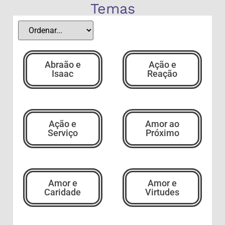
Temas
Abraão e
Ação e
Isaac
Reação
Ação e
Amor ao
Serviço
Próximo
Amor e
Amor e
Caridade
Virtudes