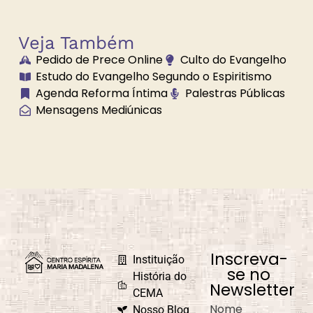
Veja Também
Pedido de Prece Online
Culto do Evangelho
Brilhe a Vossa
Bússola
Estudo do Evangelho Segundo o Espiritismo
Luz
Espiritual
Agenda Reforma Íntima
Palestras Públicas
Mensagens Mediúnicas
Caminho
Campanha de
Universal
Fraternidade
Caridade em
Carnaval
Ação
Inscreva-
Instituição
se no
História do
Newsletter
CEMA
Nome
Nosso Blog