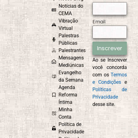
Causa e Efeito
Celebrações e
Comemorações
Notícias do
CEMA
Vibração
Email
Virtual
Palestras
CEMAD
Combate ao
Egoísmo
Públicas
Inscrever
Palestrantes
Mensagens
Ao se Inscrever
Mediúnicas
você concorda
Compaixão
Conexão com
Evangelho
com os
Termos
Deus
da Semana
e Condições
e
Agenda
Políticas de
Reforma
Privacidade
Íntima
desse site.
Controle
Cordel
Minha
Emocional
Espírita
Conta
Política de
Privacidade