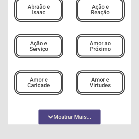
Abraão e
Ação e
Isaac
Reação
Ação e
Amor ao
Serviço
Próximo
Amor e
Amor e
Caridade
Virtudes
Amor
Amor
Mostrar Mais...
Incondicional
Incondicional