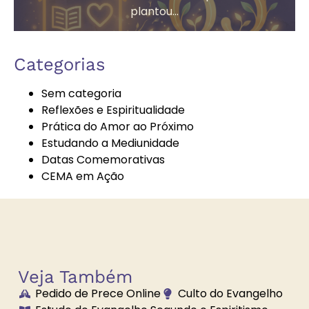
plantou...
Autoconhecimento
Autores
Categorias
Espíritas
Sem categoria
Reflexões e Espiritualidade
Prática do Amor ao Próximo
Bazar
Bem-Estar e
Estudando a Mediunidade
Beneficente
Espiritualidade
Datas Comemorativas
CEMA em Ação
Boa Nova
Brechó
Solidário
Veja Também
Pedido de Prece Online
Culto do Evangelho
Brilhe a Vossa
Bússola