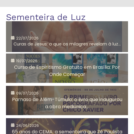
Amor
André Luiz
Sementeira de Luz
segundo
Jesus
22/07/2026
Curas de Jesus: o que os milagres revelam à luz...
Aniversário do
Antigo
CEMA
Testamento
19/07/2026
Curso de Espiritismo Gratuito em Brasília: Por
Onde Começar
Arrependimento
Artesanato
09/07/2026
Solidário
Parnaso de Além-Túmulo: o livro que inaugurou
a obra mediúnica...
Assistência
Auta de Souza
24/06/2026
Social
65 anos do CEMA: a sementeira que Zé Paulista