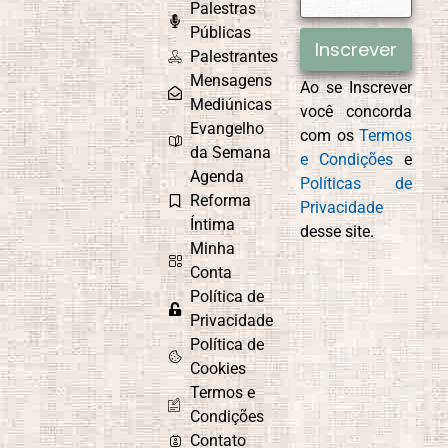
Palestras
CEMAD
Combate ao
Egoísmo
Públicas
Inscrever
Palestrantes
Mensagens
Ao se Inscrever
Mediúnicas
você concorda
Compaixão
Conexão com
Evangelho
com os
Termos
Deus
da Semana
e Condições
e
Agenda
Políticas de
Reforma
Privacidade
Íntima
desse site.
Controle
Cordel
Minha
Emocional
Espírita
Conta
Política de
Privacidade
Política de
Culto do
Curiosidade e
Cookies
Evangelho no
Aprendizado
Termos e
Lar
Condições
Contato