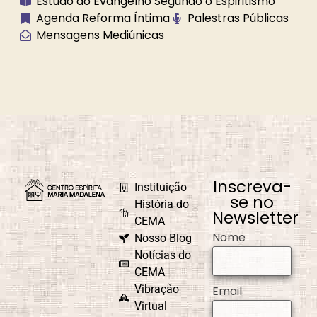
Estudo do Evangelho Segundo o Espiritismo
Luz
Espiritual
Agenda Reforma Íntima
Palestras Públicas
Mensagens Mediúnicas
Caminho
Campanha de
Universal
Fraternidade
Caridade em
Carnaval
Ação
Inscreva-
Instituição
se no
História do
Newsletter
CEMA
Nome
Nosso Blog
Causa e Efeito
Celebrações e
Comemorações
Notícias do
CEMA
Vibração
Email
Virtual