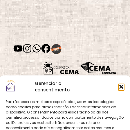
Depressão
Desafios e
Superação
Desenvolvimento
Desenvolvimento
de Habilidades
Espiritual
Desenvolvimento
Despertar
Gerenciar o
Moral
Espiritual
consentimento
Para fornecer as melhores experiências, usamos tecnologias
como cookies para armazenar e/ou acessar informações do
Quadra 02, Lote 16,
O
Cemanet
é um site
dispositivo. O consentimento para essas tecnologias nos
Vila Vicentina,
Desvios
Dia das Mães
permitirá processar dados como comportamento de navegação
que pertence e é gerido
Espirituais
Planaltina, Brasília-
ou IDs exclusivos neste site. Não consentir ou retirar o
pelo CEMA, assim
consentimento pode afetar negativamente certos recursos e
DF. CEP 73.320-140