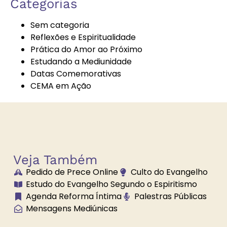
Categorias
Espíritas
Sem categoria
Reflexões e Espiritualidade
Prática do Amor ao Próximo
Bazar
Bem-Estar e
Estudando a Mediunidade
Beneficente
Espiritualidade
Datas Comemorativas
CEMA em Ação
Boa Nova
Brechó
Solidário
Veja Também
Pedido de Prece Online
Culto do Evangelho
Brilhe a Vossa
Bússola
Estudo do Evangelho Segundo o Espiritismo
Luz
Espiritual
Agenda Reforma Íntima
Palestras Públicas
Mensagens Mediúnicas