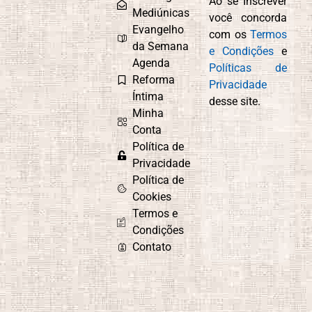
Ao se Inscrever
Mediúnicas
você concorda
Compaixão
Conexão com
Evangelho
com os
Termos
Deus
da Semana
e Condições
e
Agenda
Políticas de
Reforma
Privacidade
Íntima
desse site.
Controle
Cordel
Minha
Emocional
Espírita
Conta
Política de
Privacidade
Política de
Culto do
Curiosidade e
Cookies
Evangelho no
Aprendizado
Termos e
Lar
Condições
Contato
Depressão
Desafios e
Superação