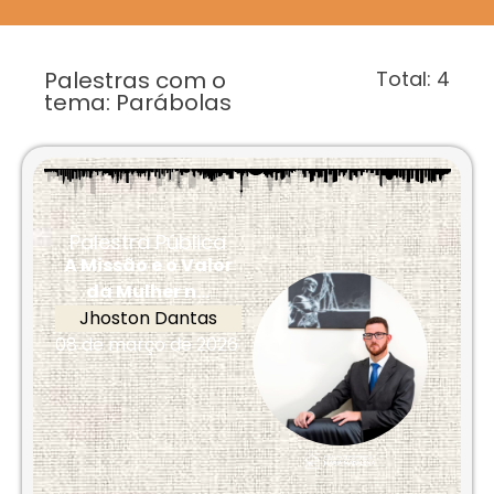
Palestras com o
Total:
4
tema: Parábolas
Palestra Pública
A Missão e o Valor
da Mulher n...
Jhoston Dantas
08 de março de 2026