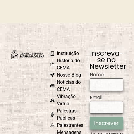
Caminho
Campanha de
Universal
Fraternidade
Caridade em
Carnaval
Ação
Inscreva-
Instituição
se no
História do
Newsletter
CEMA
Nome
Nosso Blog
Causa e Efeito
Celebrações e
Comemorações
Notícias do
CEMA
Vibração
Email
Virtual
Palestras
CEMAD
Combate ao
Egoísmo
Públicas
Inscrever
Palestrantes
Mensagens