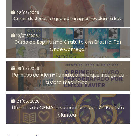
22/07/2026
Curas de Jesus: o que os milagres revelam à luz...
Aniversário do
Antigo
CEMA
Testamento
19/07/2026
Curso de Espiritismo Gratuito em Brasília: Por
Onde Começar
Arrependimento
Artesanato
09/07/2026
Solidário
Parnaso de Além-Túmulo: o livro que inaugurou
a obra mediúnica...
Assistência
Auta de Souza
24/06/2026
Social
65 anos do CEMA: a sementeira que Zé Paulista
plantou...
Autoconhecimento
Autores