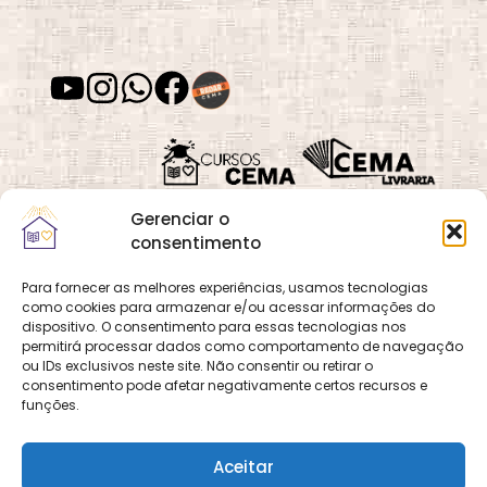
Desenvolvimento
Desenvolvimento
de Habilidades
Espiritual
Gerenciar o
Desenvolvimento
Despertar
Moral
Espiritual
consentimento
Para fornecer as melhores experiências, usamos tecnologias
como cookies para armazenar e/ou acessar informações do
Quadra 02, Lote 16,
O
Cemanet
é um site
dispositivo. O consentimento para essas tecnologias nos
Vila Vicentina,
Desvios
Dia das Mães
permitirá processar dados como comportamento de navegação
que pertence e é gerido
Espirituais
Planaltina, Brasília-
ou IDs exclusivos neste site. Não consentir ou retirar o
pelo CEMA, assim
consentimento pode afetar negativamente certos recursos e
DF. CEP 73.320-140
como o site
Cursos
funções.
CNPJ: 01.600.089/0001-
CEMA
e
CEMA Livraria
90
© 2026 Todos os
Aceitar
direitos reservados.
Dia dos Pais
Dia dos Pais
Desenvolvido por