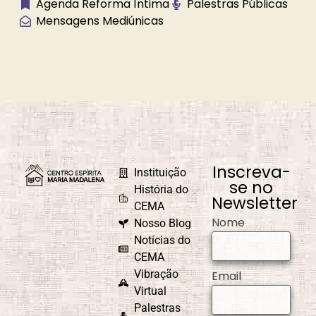
Agenda Reforma Íntima
Palestras Públicas
Mensagens Mediúnicas
Caminho
Campanha de
Universal
Fraternidade
Caridade em
Carnaval
Ação
Inscreva-
Instituição
se no
História do
Newsletter
CEMA
Nome
Nosso Blog
Causa e Efeito
Celebrações e
Comemorações
Notícias do
CEMA
Vibração
Email
Virtual
Palestras
CEMAD
Combate ao