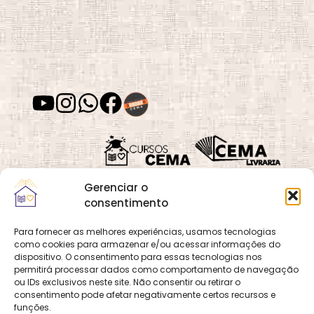
Depressão
Desafios e
Superação
Desenvolvimento
Desenvolvimento
de Habilidades
Espiritual
Desenvolvimento
Despertar
Gerenciar o
Moral
Espiritual
consentimento
Para fornecer as melhores experiências, usamos tecnologias
como cookies para armazenar e/ou acessar informações do
Quadra 02, Lote 16,
O
Cemanet
é um site
dispositivo. O consentimento para essas tecnologias nos
Vila Vicentina,
Desvios
Dia das Mães
permitirá processar dados como comportamento de navegação
que pertence e é gerido
Espirituais
Planaltina, Brasília-
ou IDs exclusivos neste site. Não consentir ou retirar o
pelo CEMA, assim
consentimento pode afetar negativamente certos recursos e
DF. CEP 73.320-140
como o site
Cursos
funções.
CNPJ: 01.600.089/0001-