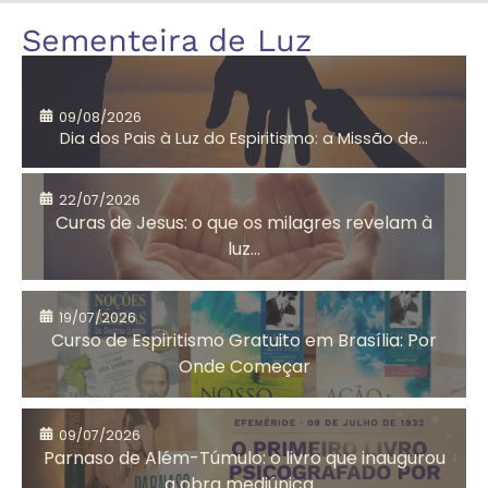
Amor
André Luiz
Sementeira de Luz
segundo
Jesus
09/08/2026
Dia dos Pais à Luz do Espiritismo: a Missão de...
Aniversário do
Antigo
CEMA
Testamento
22/07/2026
Curas de Jesus: o que os milagres revelam à
luz...
Arrependimento
Artesanato
19/07/2026
Solidário
Curso de Espiritismo Gratuito em Brasília: Por
Onde Começar
Assistência
Auta de Souza
09/07/2026
Social
Parnaso de Além-Túmulo: o livro que inaugurou
a obra mediúnica...