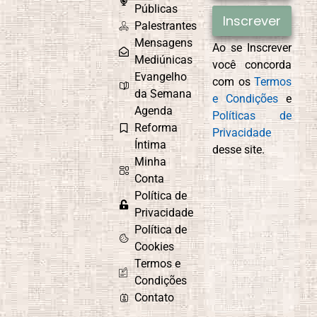
Egoísmo
Públicas
Inscrever
Palestrantes
Mensagens
Ao se Inscrever
Mediúnicas
você concorda
Compaixão
Conexão com
Evangelho
com os
Termos
Deus
da Semana
e Condições
e
Agenda
Políticas de
Reforma
Privacidade
Íntima
desse site.
Controle
Cordel
Minha
Emocional
Espírita
Conta
Política de
Privacidade
Política de
Culto do
Curiosidade e
Cookies
Evangelho no
Aprendizado
Termos e
Lar
Condições
Contato