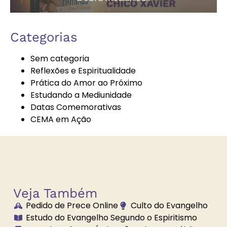
Autoconhecimento
Autores
Categorias
Espíritas
Sem categoria
Reflexões e Espiritualidade
Prática do Amor ao Próximo
Bazar
Bem-Estar e
Estudando a Mediunidade
Beneficente
Espiritualidade
Datas Comemorativas
CEMA em Ação
Boa Nova
Brechó
Solidário
Veja Também
Pedido de Prece Online
Culto do Evangelho
Brilhe a Vossa
Bússola
Estudo do Evangelho Segundo o Espiritismo
Luz
Espiritual