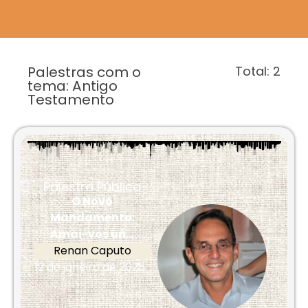
Palestras com o
Total:
2
tema: Antigo
Testamento
Palestra Pública
O Novo
Mandamento:
Amai-vos un...
Renan Caputo
12 de janeiro de 2025