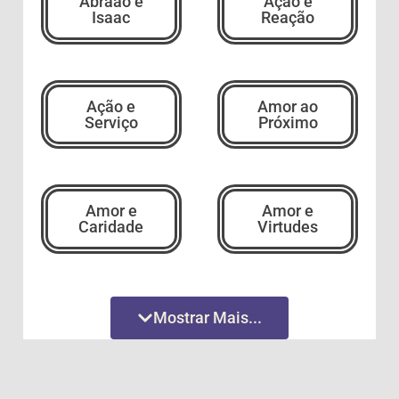
Abraão e
Ação e
Isaac
Reação
Ação e
Amor ao
Serviço
Próximo
Amor e
Amor e
Caridade
Virtudes
Amor
Amor
Mostrar Mais...
Incondicional
Incondicional