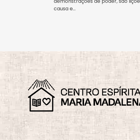
demonstrações de poder, são lições
causa e...