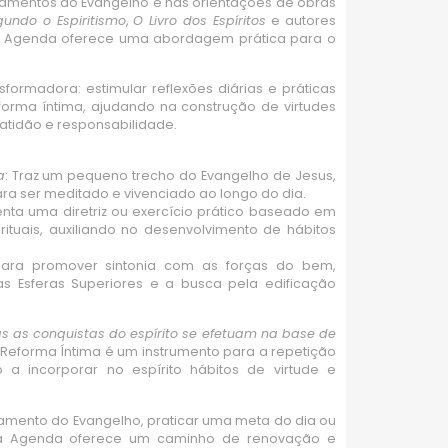
inamentos do Evangelho e nas orientações de obras
undo o Espiritismo
,
O Livro dos Espíritos
e autores
a Agenda oferece uma abordagem prática para o
formadora: estimular reflexões diárias e práticas
orma íntima, ajudando na construção de virtudes
ratidão e responsabilidade.
a
: Traz um pequeno trecho do Evangelho de Jesus,
ra ser meditado e vivenciado ao longo do dia.
enta uma diretriz ou exercício prático baseado em
rituais, auxiliando no desenvolvimento de hábitos
ara promover sintonia com as forças do bem,
s Esferas Superiores e a busca pela edificação
s as conquistas do espírito se efetuam na base de
eforma Íntima é um instrumento para a repetição
o a incorporar no espírito hábitos de virtude e
amento do Evangelho, praticar uma meta do dia ou
 a Agenda oferece um caminho de renovação e