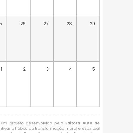
5
26
27
28
29
1
2
3
4
5
um projeto desenvolvido pela
Editora Auta de
ntivar o hábito da transformação moral e espiritual