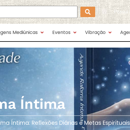
Possui
gens Mediúnicas
Eventos
Vibração
Age
ma Íntima
Íntima: Reflexões Diárias e Metas Espirituais​