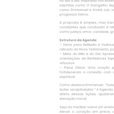
no dia a dia. Inspirada nos ens
espíritas como
O Evangelho Seg
como
Emmanuel
e
André Luiz
, 
progresso íntimo.
A proposta é simples, mas trans
constantes que conduzam à ref
como justiça, amor, caridade, g
Estrutura da Agenda:
–
Tema para Reflexão e Vivênci
retirado do Novo Testamento, pa
–
Meta do Mês e do Dia
: Apres
orientações de Benfeitores Espi
virtuosos.
–
Prece Diária
: Uma oração p
fortalecendo a conexão com a
espiritual.
Como destaca Emmanuel:
“Toda
lições recapituladas.”
A Agenda R
diária dessas lições, ajudand
elevação moral.
Seja ao meditar sobre um ensin
elevar o coração em prece,