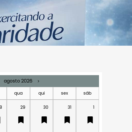
agosto 2026
qua
qui
sex
sáb
8
29
30
31
1