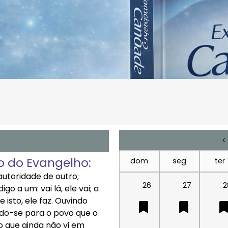
o do Evangelho:
dom
seg
ter
utoridade de outro;
26
27
2
go a um: vai lá, ele vai; a
 isto, ele faz. Ouvindo
ndo-se para o povo que o
 que ainda não vi em