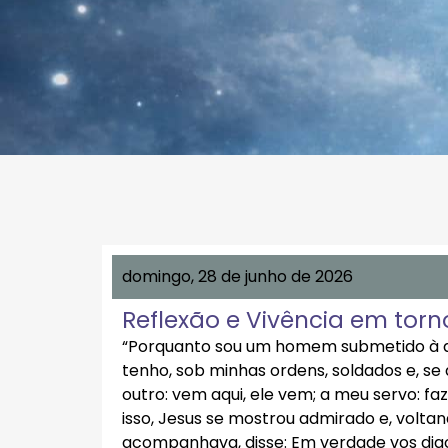
domingo, 28 de junho de 2026
Reflexão e Vivência em torn
“Porquanto sou um homem submetido à a
tenho, sob minhas ordens, soldados e, se di
outro: vem aqui, ele vem; a meu servo: faze
isso, Jesus se mostrou admirado e, volta
acompanhava, disse: Em verdade vos digo