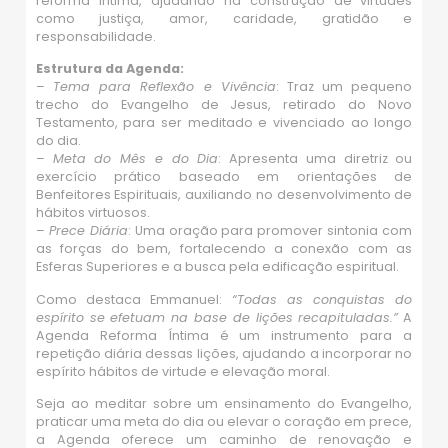
reforma íntima, ajudando na construção de virtudes
como justiça, amor, caridade, gratidão e
responsabilidade.
Estrutura da Agenda:
–
Tema para Reflexão e Vivência
: Traz um pequeno
trecho do Evangelho de Jesus, retirado do Novo
Testamento, para ser meditado e vivenciado ao longo
do dia.
–
Meta do Mês e do Dia
: Apresenta uma diretriz ou
exercício prático baseado em orientações de
Benfeitores Espirituais, auxiliando no desenvolvimento de
hábitos virtuosos.
–
Prece Diária
: Uma oração para promover sintonia com
as forças do bem, fortalecendo a conexão com as
Esferas Superiores e a busca pela edificação espiritual.
Como destaca Emmanuel:
“Todas as conquistas do
espírito se efetuam na base de lições recapituladas.”
A
Agenda Reforma Íntima é um instrumento para a
repetição diária dessas lições, ajudando a incorporar no
espírito hábitos de virtude e elevação moral.
Seja ao meditar sobre um ensinamento do Evangelho,
praticar uma meta do dia ou elevar o coração em prece,
a Agenda oferece um caminho de renovação e