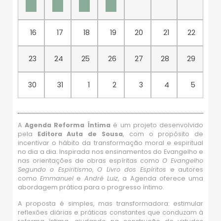
16
17
18
19
20
21
22
23
24
25
26
27
28
29
30
31
1
2
3
4
5
A
Agenda Reforma Íntima
é um projeto desenvolvido
pela
Editora Auta de Sousa
, com o propósito de
incentivar o hábito da transformação moral e espiritual
no dia a dia. Inspirada nos ensinamentos do Evangelho e
nas orientações de obras espíritas como
O Evangelho
Segundo o Espiritismo
,
O Livro dos Espíritos
e autores
como
Emmanuel
e
André Luiz
, a Agenda oferece uma
abordagem prática para o progresso íntimo.
A proposta é simples, mas transformadora: estimular
reflexões diárias e práticas constantes que conduzam à