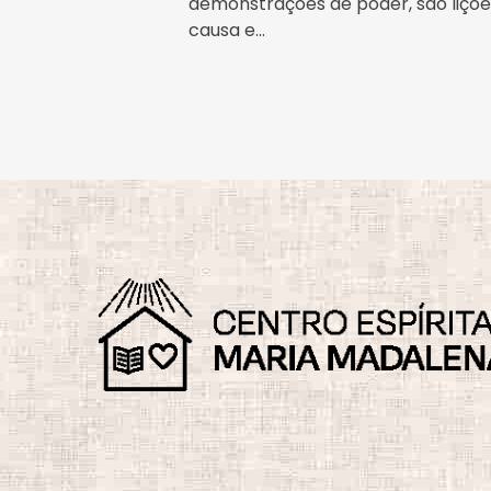
demonstrações de poder, são lições
causa e...