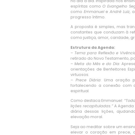
no dia a dia. Inspirada nos ens
espíritas como
O Evangelho Seg
como
Emmanuel
e
André Luiz
, 
progresso íntimo.
A proposta é simples, mas trans
constantes que conduzam à ref
como justiça, amor, caridade, g
Estrutura da Agenda:
–
Tema para Reflexão e Vivênci
retirado do Novo Testamento, pa
–
Meta do Mês e do Dia
: Apres
orientações de Benfeitores Espi
virtuosos.
–
Prece Diária
: Uma oração p
fortalecendo a conexão com a
espiritual.
Como destaca Emmanuel:
“Toda
lições recapituladas.”
A Agenda R
diária dessas lições, ajudand
elevação moral.
Seja ao meditar sobre um ensin
elevar o coração em prece,