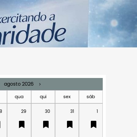
agosto 2026
qua
qui
sex
sáb
8
29
30
31
1