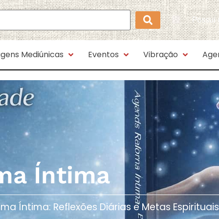
Possui
gens Mediúnicas
Eventos
Vibração
Age
ma Íntima
Íntima: Reflexões Diárias e Metas Espirituais​