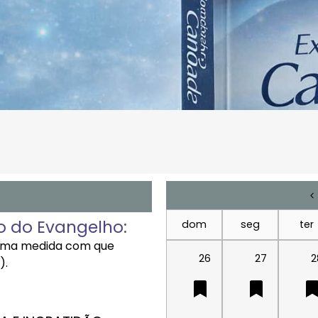
o do Evangelho:
dom
seg
ter
esma medida com que
26
27
2
).