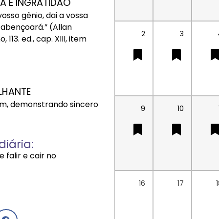
A E INGRATIDÃO
vosso gênio, dai a vossa
 abençoará.” (Allan
2
3
13. ed., cap. XIII, item
LHANTE
tem, demonstrando sincero
9
10
iária:
falir e cair no
16
17