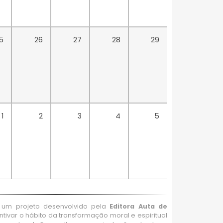
5
26
27
28
29
1
2
3
4
5
um projeto desenvolvido pela
Editora Auta de
ntivar o hábito da transformação moral e espiritual