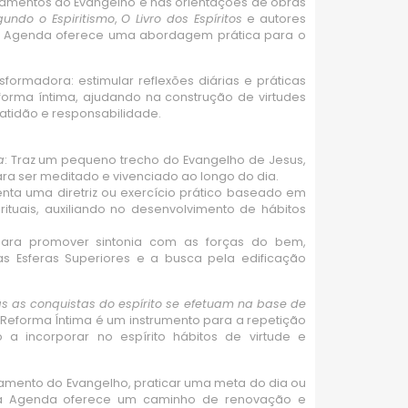
inamentos do Evangelho e nas orientações de obras
undo o Espiritismo
,
O Livro dos Espíritos
e autores
a Agenda oferece uma abordagem prática para o
formadora: estimular reflexões diárias e práticas
orma íntima, ajudando na construção de virtudes
ratidão e responsabilidade.
a
: Traz um pequeno trecho do Evangelho de Jesus,
ra ser meditado e vivenciado ao longo do dia.
enta uma diretriz ou exercício prático baseado em
rituais, auxiliando no desenvolvimento de hábitos
ara promover sintonia com as forças do bem,
s Esferas Superiores e a busca pela edificação
s as conquistas do espírito se efetuam na base de
eforma Íntima é um instrumento para a repetição
o a incorporar no espírito hábitos de virtude e
amento do Evangelho, praticar uma meta do dia ou
 a Agenda oferece um caminho de renovação e