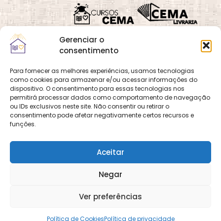
Gerenciar o
consentimento
Para fornecer as melhores experiências, usamos tecnologias
como cookies para armazenar e/ou acessar informações do
Quadra 02, Lote 16,
O
Cemanet
é um site
dispositivo. O consentimento para essas tecnologias nos
Vila Vicentina,
permitirá processar dados como comportamento de navegação
que pertence e é gerido
Planaltina, Brasília-
ou IDs exclusivos neste site. Não consentir ou retirar o
pelo CEMA, assim
consentimento pode afetar negativamente certos recursos e
DF. CEP 73.320-140
como o site
Cursos
funções.
CNPJ: 01.600.089/0001-
CEMA
e
CEMA Livraria
90
© 2026 Todos os
Aceitar
direitos reservados.
Desenvolvido por
DECOM -
Negar
Departamento de
Comunicação e
Multimídia
DECOM - A Voz do
Ver preferências
CEMA nas Redes!
Política de Cookies
Política de privacidade