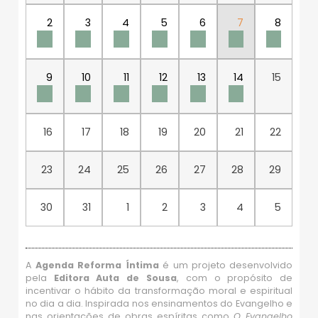
2
3
4
5
6
7
8
9
10
11
12
13
14
15
16
17
18
19
20
21
22
23
24
25
26
27
28
29
30
31
1
2
3
4
5
A
Agenda Reforma Íntima
é um projeto desenvolvido
pela
Editora Auta de Sousa
, com o propósito de
incentivar o hábito da transformação moral e espiritual
no dia a dia. Inspirada nos ensinamentos do Evangelho e
nas orientações de obras espíritas como
O Evangelho