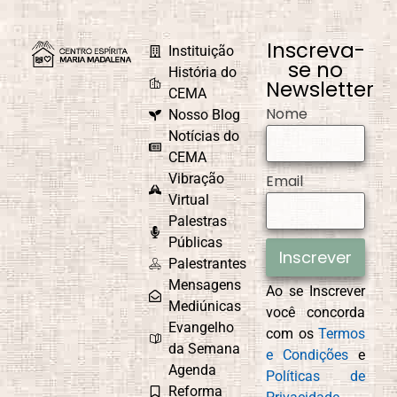
Inscreva-
Instituição
se no
História do
Newsletter
CEMA
Nome
Nosso Blog
Notícias do
CEMA
Vibração
Email
Virtual
Palestras
Públicas
Inscrever
Palestrantes
Mensagens
Ao se Inscrever
Mediúnicas
você concorda
Evangelho
com os
Termos
da Semana
e Condições
e
Agenda
Políticas de
Reforma