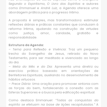
Segundo o Espiritismo
,
O Livro dos Espíritos
e autores
como
Emmanuel
e
André Luiz
, a Agenda oferece uma
abordagem prática para o progresso íntimo.
A proposta é simples, mas transformadora: estimular
reflexões diárias e práticas constantes que conduzam à
reforma íntima, ajudando na construção de virtudes
como justiça, amor, caridade, gratidão e
responsabilidade.
Estrutura da Agenda:
–
Tema para Reflexão e Vivência
: Traz um pequeno
trecho do Evangelho de Jesus, retirado do Novo
Testamento, para ser meditado e vivenciado ao longo
do dia.
–
Meta do Mês e do Dia
: Apresenta uma diretriz ou
exercício prático baseado em orientações de
Benfeitores Espirituais, auxiliando no desenvolvimento de
hábitos virtuosos.
–
Prece Diária
: Uma oração para promover sintonia com
as forças do bem, fortalecendo a conexão com as
Esferas Superiores e a busca pela edificação espiritual.
Como destaca Emmanuel:
“Todas as conquistas do
espírito se efetuam na base de lições recapituladas.”
A