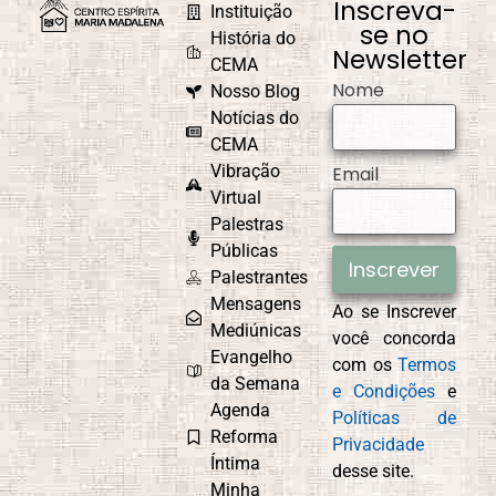
Inscreva-
Instituição
se no
História do
Newsletter
CEMA
Nome
Nosso Blog
Notícias do
CEMA
Vibração
Email
Virtual
Palestras
Públicas
Inscrever
Palestrantes
Mensagens
Ao se Inscrever
Mediúnicas
você concorda
Evangelho
com os
Termos
da Semana
e Condições
e
Agenda
Políticas de
Reforma
Privacidade
Íntima
desse site.
Minha