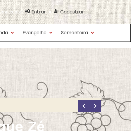
Entrar
Cadastrar
 uma conta?
ou
nda
Evangelho
Sementeira
que Zé