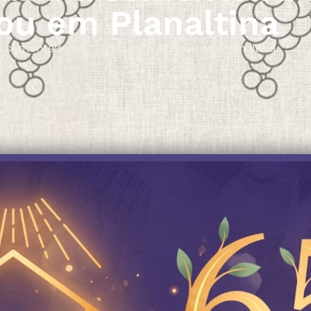
tou em Planaltina
 sementeira que Zé Paulista plantou em Planaltina