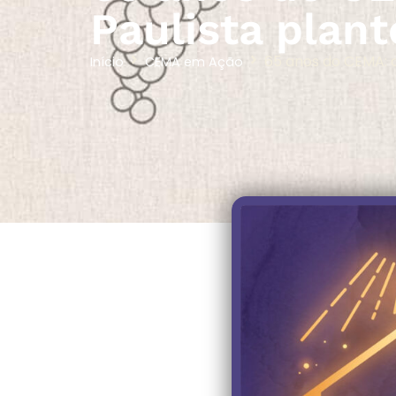
Paulista plan
65 anos do CEMA: a
Início
CEMA em Ação