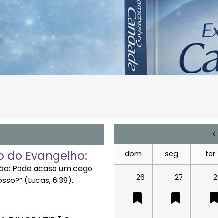
o do Evangelho:
dom
seg
ter
o: Pode acaso um cego
26
27
2
so?” (Lucas, 6:39).