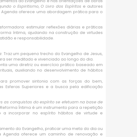
inamentos do Evangelho e nas orientações de obras
undo o Espiritismo
,
O Livro dos Espíritos
e autores
a Agenda oferece uma abordagem prática para o
formadora: estimular reflexões diárias e práticas
orma íntima, ajudando na construção de virtudes
ratidão e responsabilidade.
a
: Traz um pequeno trecho do Evangelho de Jesus,
ra ser meditado e vivenciado ao longo do dia.
enta uma diretriz ou exercício prático baseado em
rituais, auxiliando no desenvolvimento de hábitos
ara promover sintonia com as forças do bem,
s Esferas Superiores e a busca pela edificação
s as conquistas do espírito se efetuam na base de
eforma Íntima é um instrumento para a repetição
o a incorporar no espírito hábitos de virtude e
amento do Evangelho, praticar uma meta do dia ou
 a Agenda oferece um caminho de renovação e