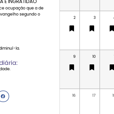
A E INGRATIDÃO
oce ocupação que a de
O Evangelho segundo o
2
3
iminuí-la.
9
10
iária:
dade.
16
17