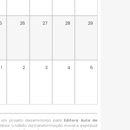
5
26
27
28
29
1
2
3
4
5
um projeto desenvolvido pela
Editora Auta de
ntivar o hábito da transformação moral e espiritual