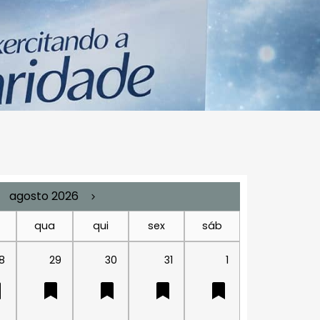
agosto 2026
qua
qui
sex
sáb
8
29
30
31
1