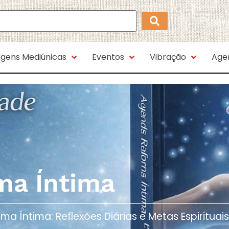
Possui
gens Mediúnicas
Eventos
Vibração
Age
ma Íntima
Íntima: Reflexões Diárias e Metas Espirituais​