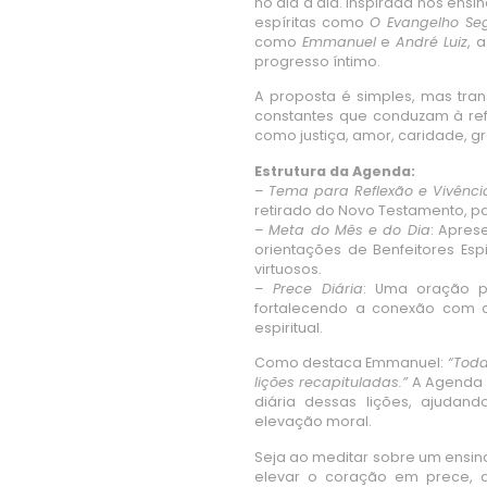
no dia a dia. Inspirada nos ens
espíritas como
O Evangelho Seg
como
Emmanuel
e
André Luiz
, 
progresso íntimo.
A proposta é simples, mas trans
constantes que conduzam à ref
como justiça, amor, caridade, g
Estrutura da Agenda:
–
Tema para Reflexão e Vivênci
retirado do Novo Testamento, pa
–
Meta do Mês e do Dia
: Apres
orientações de Benfeitores Espi
virtuosos.
–
Prece Diária
: Uma oração p
fortalecendo a conexão com a
espiritual.
Como destaca Emmanuel:
“Toda
lições recapituladas.”
A Agenda R
diária dessas lições, ajudand
elevação moral.
Seja ao meditar sobre um ensin
elevar o coração em prece,