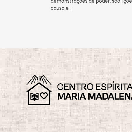
demonstrações de poder, são lições
causa e...