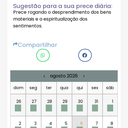
Sugestão para a sua prece diária:
Prece rogando o desprendimento dos bens
materiais e a espiritualização dos
sentimentos.
Compartilhar
agosto 2026
dom
seg
ter
qua
qui
sex
sáb
26
27
28
29
30
31
1
2
3
4
5
6
7
8