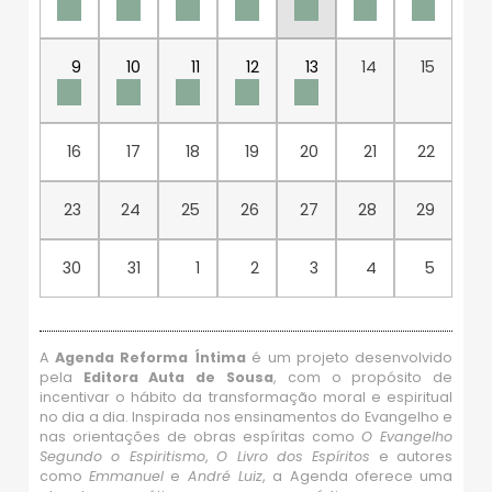
9
10
11
12
13
14
15
16
17
18
19
20
21
22
23
24
25
26
27
28
29
30
31
1
2
3
4
5
A
Agenda Reforma Íntima
é um projeto desenvolvido
pela
Editora Auta de Sousa
, com o propósito de
incentivar o hábito da transformação moral e espiritual
no dia a dia. Inspirada nos ensinamentos do Evangelho e
nas orientações de obras espíritas como
O Evangelho
Segundo o Espiritismo
,
O Livro dos Espíritos
e autores
como
Emmanuel
e
André Luiz
, a Agenda oferece uma