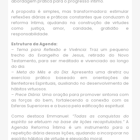
abordagem prática para o progresso íntimo.
A proposta é simples, mas transformadora: estimular
reflexões diárias e práticas constantes que conduzam à
reforma íntima, ajudando na construção de virtudes
como justiça, amor, caridade, gratidão e
responsabilidade.
Estrutura da Agenda:
–
Tema para Reflexão e Vivência
: Traz um pequeno
trecho do Evangelho de Jesus, retirado do Novo
Testamento, para ser meditado e vivenciado ao longo
do dia.
–
Meta do Mês e do Dia
: Apresenta uma diretriz ou
exercício prático baseado em orientações de
Benfeitores Espirituais, auxiliando no desenvolvimento de
hábitos virtuosos.
–
Prece Diária
: Uma oração para promover sintonia com
as forças do bem, fortalecendo a conexão com as
Esferas Superiores e a busca pela edificação espiritual.
Como destaca Emmanuel:
“Todas as conquistas do
espírito se efetuam na base de lições recapituladas.”
A
Agenda Reforma Íntima é um instrumento para a
repetição diária dessas lições, ajudando a incorporar no
espírito hábitos de virtude e elevação moral.