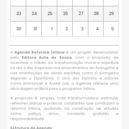
23
24
25
26
27
28
29
30
31
1
2
3
4
5
A
Agenda Reforma Íntima
é um projeto desenvolvido
pela
Editora Auta de Sousa
, com o propósito de
incentivar o hábito da transformação moral e espiritual
no dia a dia. Inspirada nos ensinamentos do Evangelho e
nas orientações de obras espíritas como
O Evangelho
Segundo o Espiritismo
,
O Livro dos Espíritos
e autores
como
Emmanuel
e
André Luiz
, a Agenda oferece uma
abordagem prática para o progresso íntimo.
A proposta é simples, mas transformadora: estimular
reflexões diárias e práticas constantes que conduzam à
reforma íntima, ajudando na construção de virtudes
como justiça, amor, caridade, gratidão e
responsabilidade.
Estrutura da Agenda: