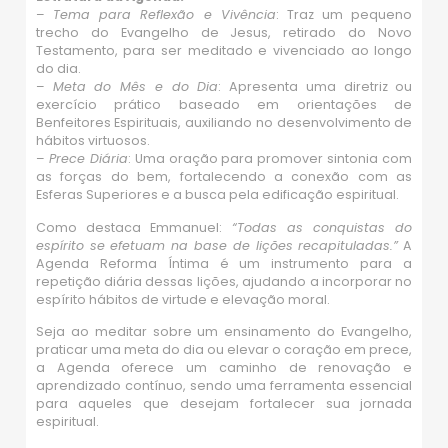
–
Tema para Reflexão e Vivência
: Traz um pequeno
trecho do Evangelho de Jesus, retirado do Novo
Testamento, para ser meditado e vivenciado ao longo
do dia.
–
Meta do Mês e do Dia
: Apresenta uma diretriz ou
exercício prático baseado em orientações de
Benfeitores Espirituais, auxiliando no desenvolvimento de
hábitos virtuosos.
–
Prece Diária
: Uma oração para promover sintonia com
as forças do bem, fortalecendo a conexão com as
Esferas Superiores e a busca pela edificação espiritual.
Como destaca Emmanuel:
“Todas as conquistas do
espírito se efetuam na base de lições recapituladas.”
A
Agenda Reforma Íntima é um instrumento para a
repetição diária dessas lições, ajudando a incorporar no
espírito hábitos de virtude e elevação moral.
Seja ao meditar sobre um ensinamento do Evangelho,
praticar uma meta do dia ou elevar o coração em prece,
a Agenda oferece um caminho de renovação e
aprendizado contínuo, sendo uma ferramenta essencial
para aqueles que desejam fortalecer sua jornada
espiritual.