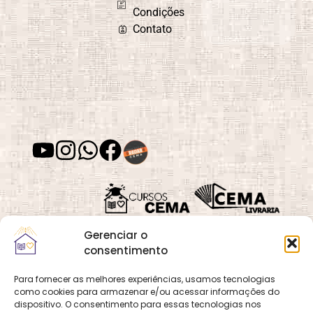
Condições
Contato
Gerenciar o
consentimento
Para fornecer as melhores experiências, usamos tecnologias
como cookies para armazenar e/ou acessar informações do
Quadra 02, Lote 16,
O
Cemanet
é um site
dispositivo. O consentimento para essas tecnologias nos