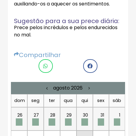
auxiliando-os a aquecer os sentimentos.
Sugestão para a sua prece diária:
Prece pelos incrédulos e pelos endurecidos
no mal.
Compartilhar
agosto 2026
dom
seg
ter
qua
qui
sex
sáb
26
27
28
29
30
31
1