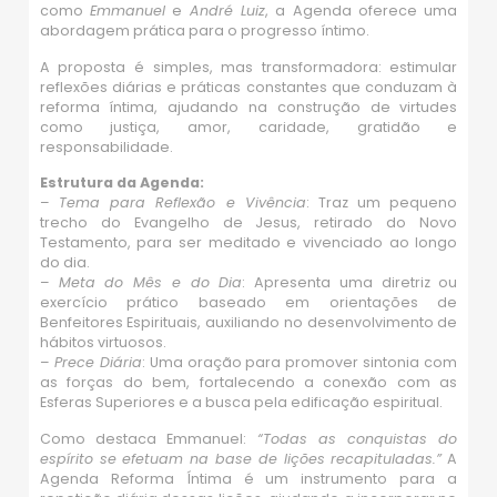
como
Emmanuel
e
André Luiz
, a Agenda oferece uma
abordagem prática para o progresso íntimo.
A proposta é simples, mas transformadora: estimular
reflexões diárias e práticas constantes que conduzam à
reforma íntima, ajudando na construção de virtudes
como justiça, amor, caridade, gratidão e
responsabilidade.
Estrutura da Agenda:
–
Tema para Reflexão e Vivência
: Traz um pequeno
trecho do Evangelho de Jesus, retirado do Novo
Testamento, para ser meditado e vivenciado ao longo
do dia.
–
Meta do Mês e do Dia
: Apresenta uma diretriz ou
exercício prático baseado em orientações de
Benfeitores Espirituais, auxiliando no desenvolvimento de
hábitos virtuosos.
–
Prece Diária
: Uma oração para promover sintonia com
as forças do bem, fortalecendo a conexão com as
Esferas Superiores e a busca pela edificação espiritual.
Como destaca Emmanuel:
“Todas as conquistas do
espírito se efetuam na base de lições recapituladas.”
A
Agenda Reforma Íntima é um instrumento para a