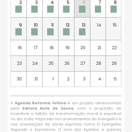
2
3
4
5
6
7
8
9
10
11
12
13
14
15
16
17
18
19
20
21
22
23
24
25
26
27
28
29
30
31
1
2
3
4
5
A
Agenda Reforma Íntima
é um projeto desenvolvido
pela
Editora Auta de Sousa
, com o propósito de
incentivar o hábito da transformação moral e espiritual
no dia a dia. Inspirada nos ensinamentos do Evangelho e
nas orientações de obras espíritas como
O Evangelho
Segundo o Espiritismo
,
O Livro dos Espíritos
e autores