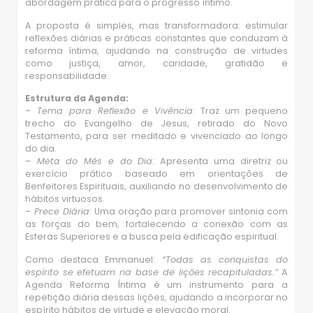
abordagem prática para o progresso íntimo.
A proposta é simples, mas transformadora: estimular
reflexões diárias e práticas constantes que conduzam à
reforma íntima, ajudando na construção de virtudes
como justiça, amor, caridade, gratidão e
responsabilidade.
Estrutura da Agenda:
–
Tema para Reflexão e Vivência
: Traz um pequeno
trecho do Evangelho de Jesus, retirado do Novo
Testamento, para ser meditado e vivenciado ao longo
do dia.
–
Meta do Mês e do Dia
: Apresenta uma diretriz ou
exercício prático baseado em orientações de
Benfeitores Espirituais, auxiliando no desenvolvimento de
hábitos virtuosos.
–
Prece Diária
: Uma oração para promover sintonia com
as forças do bem, fortalecendo a conexão com as
Esferas Superiores e a busca pela edificação espiritual.
Como destaca Emmanuel:
“Todas as conquistas do
espírito se efetuam na base de lições recapituladas.”
A
Agenda Reforma Íntima é um instrumento para a
repetição diária dessas lições, ajudando a incorporar no
espírito hábitos de virtude e elevação moral.