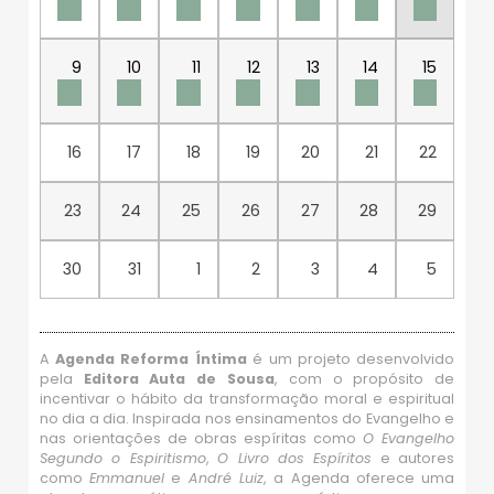
9
10
11
12
13
14
15
16
17
18
19
20
21
22
23
24
25
26
27
28
29
30
31
1
2
3
4
5
A
Agenda Reforma Íntima
é um projeto desenvolvido
pela
Editora Auta de Sousa
, com o propósito de
incentivar o hábito da transformação moral e espiritual
no dia a dia. Inspirada nos ensinamentos do Evangelho e
nas orientações de obras espíritas como
O Evangelho
Segundo o Espiritismo
,
O Livro dos Espíritos
e autores
como
Emmanuel
e
André Luiz
, a Agenda oferece uma