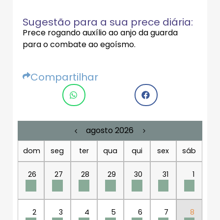
Sugestão para a sua prece diária:
Prece rogando auxílio ao anjo da guarda
para o combate ao egoísmo.
Compartilhar
agosto 2026
dom
seg
ter
qua
qui
sex
sáb
26
27
28
29
30
31
1
2
3
4
5
6
7
8