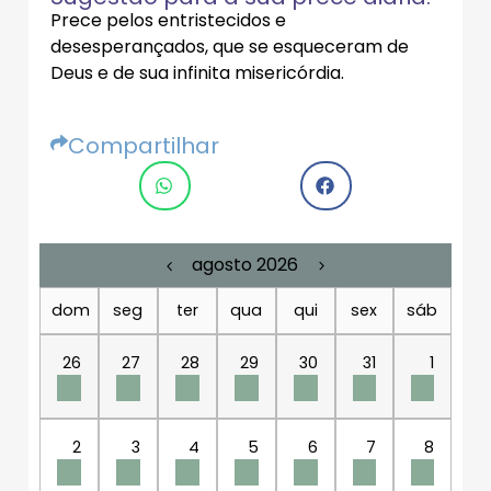
Prece pelos entristecidos e
desesperançados, que se esqueceram de
Deus e de sua infinita misericórdia.
Compartilhar
agosto 2026
dom
seg
ter
qua
qui
sex
sáb
26
27
28
29
30
31
1
2
3
4
5
6
7
8