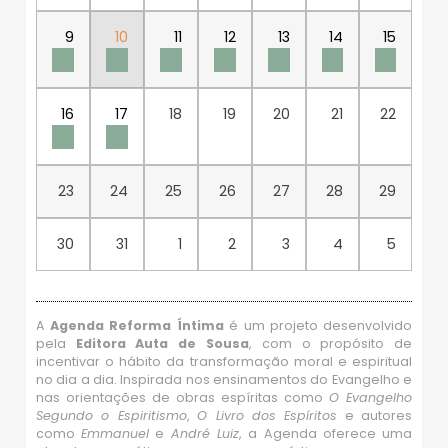
9
10
11
12
13
14
15
16
17
18
19
20
21
22
23
24
25
26
27
28
29
30
31
1
2
3
4
5
A
Agenda Reforma Íntima
é um projeto desenvolvido
pela
Editora Auta de Sousa
, com o propósito de
incentivar o hábito da transformação moral e espiritual
no dia a dia. Inspirada nos ensinamentos do Evangelho e
nas orientações de obras espíritas como
O Evangelho
Segundo o Espiritismo
,
O Livro dos Espíritos
e autores
como
Emmanuel
e
André Luiz
, a Agenda oferece uma