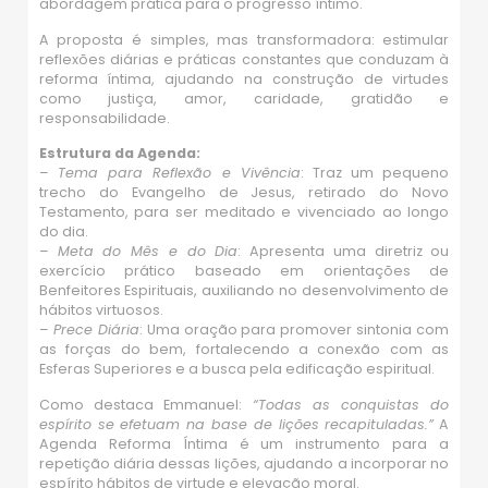
abordagem prática para o progresso íntimo.
A proposta é simples, mas transformadora: estimular
reflexões diárias e práticas constantes que conduzam à
reforma íntima, ajudando na construção de virtudes
como justiça, amor, caridade, gratidão e
responsabilidade.
Estrutura da Agenda:
–
Tema para Reflexão e Vivência
: Traz um pequeno
trecho do Evangelho de Jesus, retirado do Novo
Testamento, para ser meditado e vivenciado ao longo
do dia.
–
Meta do Mês e do Dia
: Apresenta uma diretriz ou
exercício prático baseado em orientações de
Benfeitores Espirituais, auxiliando no desenvolvimento de
hábitos virtuosos.
–
Prece Diária
: Uma oração para promover sintonia com
as forças do bem, fortalecendo a conexão com as
Esferas Superiores e a busca pela edificação espiritual.
Como destaca Emmanuel:
“Todas as conquistas do
espírito se efetuam na base de lições recapituladas.”
A
Agenda Reforma Íntima é um instrumento para a
repetição diária dessas lições, ajudando a incorporar no
espírito hábitos de virtude e elevação moral.