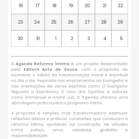
16
17
18
19
20
21
22
23
24
25
26
27
28
29
30
31
1
2
3
4
5
A
Agenda Reforma Íntima
é um projeto desenvolvido
pela
Editora Auta de Sousa
, com o propósito de
incentivar o hábito da transformação moral e espiritual
no dia a dia. Inspirada nos ensinamentos do Evangelho e
nas orientações de obras espíritas como
O Evangelho
Segundo o Espiritismo
,
O Livro dos Espíritos
e autores
como
Emmanuel
e
André Luiz
, a Agenda oferece uma
abordagem prática para o progresso íntimo.
A proposta é simples, mas transformadora: estimular
reflexões diárias e práticas constantes que conduzam à
reforma íntima, ajudando na construção de virtudes
como justiça, amor, caridade, gratidão e
responsabilidade.