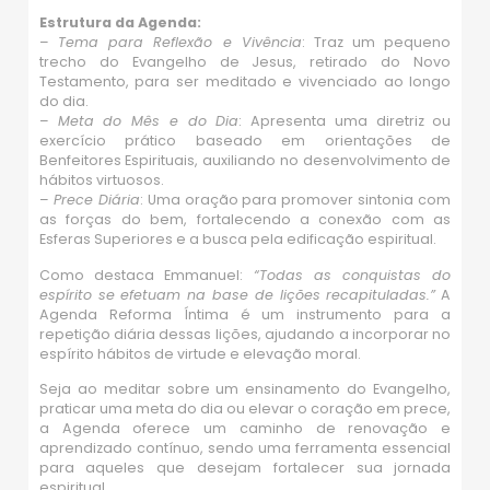
Estrutura da Agenda:
–
Tema para Reflexão e Vivência
: Traz um pequeno
trecho do Evangelho de Jesus, retirado do Novo
Testamento, para ser meditado e vivenciado ao longo
do dia.
–
Meta do Mês e do Dia
: Apresenta uma diretriz ou
exercício prático baseado em orientações de
Benfeitores Espirituais, auxiliando no desenvolvimento de
hábitos virtuosos.
–
Prece Diária
: Uma oração para promover sintonia com
as forças do bem, fortalecendo a conexão com as
Esferas Superiores e a busca pela edificação espiritual.
Como destaca Emmanuel:
“Todas as conquistas do
espírito se efetuam na base de lições recapituladas.”
A
Agenda Reforma Íntima é um instrumento para a
repetição diária dessas lições, ajudando a incorporar no
espírito hábitos de virtude e elevação moral.
Seja ao meditar sobre um ensinamento do Evangelho,
praticar uma meta do dia ou elevar o coração em prece,
a Agenda oferece um caminho de renovação e
aprendizado contínuo, sendo uma ferramenta essencial
para aqueles que desejam fortalecer sua jornada
espiritual.