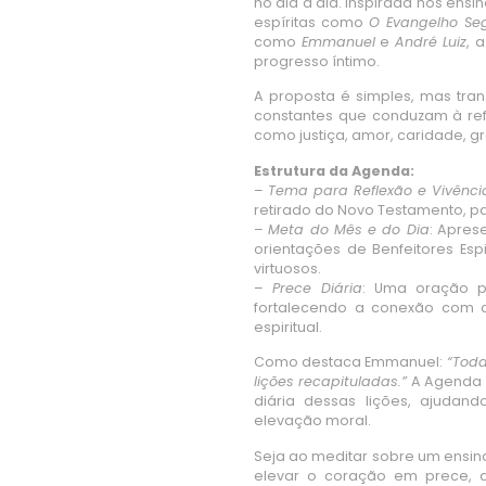
no dia a dia. Inspirada nos ens
espíritas como
O Evangelho Seg
como
Emmanuel
e
André Luiz
, 
progresso íntimo.
A proposta é simples, mas trans
constantes que conduzam à ref
como justiça, amor, caridade, g
Estrutura da Agenda:
–
Tema para Reflexão e Vivênci
retirado do Novo Testamento, pa
–
Meta do Mês e do Dia
: Apres
orientações de Benfeitores Espi
virtuosos.
–
Prece Diária
: Uma oração p
fortalecendo a conexão com a
espiritual.
Como destaca Emmanuel:
“Toda
lições recapituladas.”
A Agenda R
diária dessas lições, ajudand
elevação moral.
Seja ao meditar sobre um ensin
elevar o coração em prece,