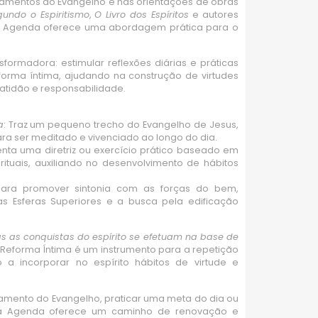
inamentos do Evangelho e nas orientações de obras
undo o Espiritismo
,
O Livro dos Espíritos
e autores
a Agenda oferece uma abordagem prática para o
formadora: estimular reflexões diárias e práticas
orma íntima, ajudando na construção de virtudes
ratidão e responsabilidade.
a
: Traz um pequeno trecho do Evangelho de Jesus,
ra ser meditado e vivenciado ao longo do dia.
enta uma diretriz ou exercício prático baseado em
rituais, auxiliando no desenvolvimento de hábitos
ara promover sintonia com as forças do bem,
s Esferas Superiores e a busca pela edificação
s as conquistas do espírito se efetuam na base de
eforma Íntima é um instrumento para a repetição
o a incorporar no espírito hábitos de virtude e
amento do Evangelho, praticar uma meta do dia ou
 a Agenda oferece um caminho de renovação e