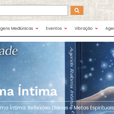
Possui
gens Mediúnicas
Eventos
Vibração
Age
ma Íntima
Íntima: Reflexões Diárias e Metas Espirituais​