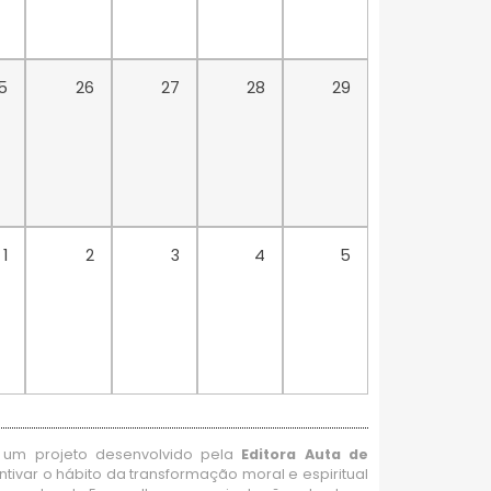
5
26
27
28
29
1
2
3
4
5
um projeto desenvolvido pela
Editora Auta de
ntivar o hábito da transformação moral e espiritual