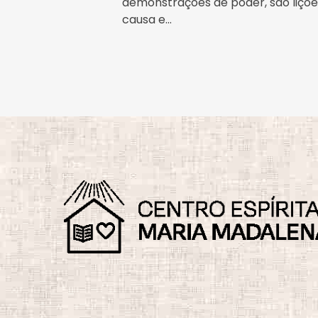
demonstrações de poder, são lições
causa e...