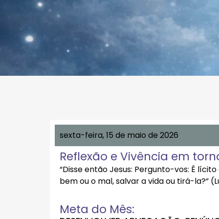
sexta-feira, 15 de maio de 2026
Reflexão e Vivência em torn
“Disse então Jesus: Pergunto-vos: É lícit
bem ou o mal, salvar a vida ou tirá-la?” (Lu
Meta do Mês: