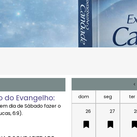
o do Evangelho:
dom
seg
ter
o em dia de Sábado fazer o
26
27
2
cas, 6:9).