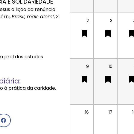
A E SOLIDARIEDADE
sus a lição da renúncia
Bérni,
Brasil, mais além!
, 3.
2
3
 prol dos estudos
9
10
iária:
 à prática da caridade.
16
17