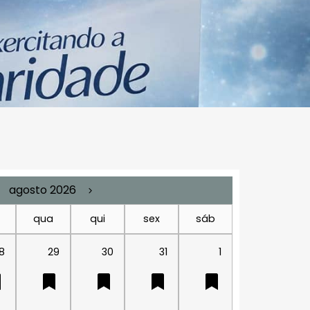
agosto 2026
qua
qui
sex
sáb
8
29
30
31
1