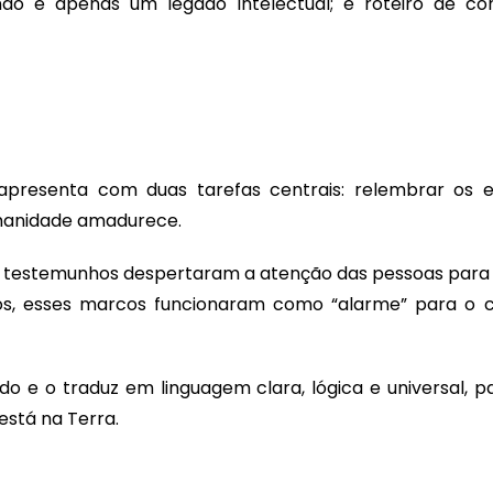
 não é apenas um legado intelectual; é roteiro de c
resenta com duas tarefas centrais: relembrar os e
manidade amadurece.
 testemunhos despertaram a atenção das pessoas para a 
rios, esses marcos funcionaram como “alarme” para o 
o e o traduz em linguagem clara, lógica e universal, p
está na Terra.