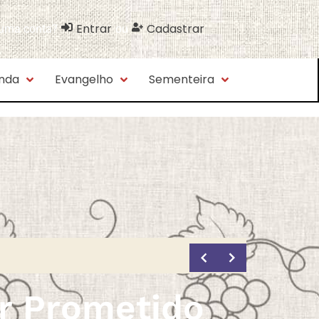
Entrar
Cadastrar
 uma conta?
ou
nda
Evangelho
Sementeira
or Prometido