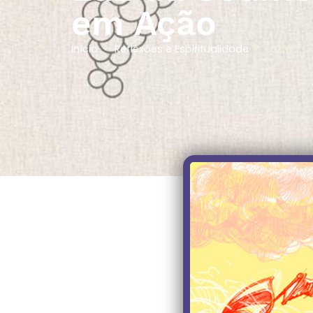
em Ação
Luz da C
Início
Reflexões e Espiritualidade