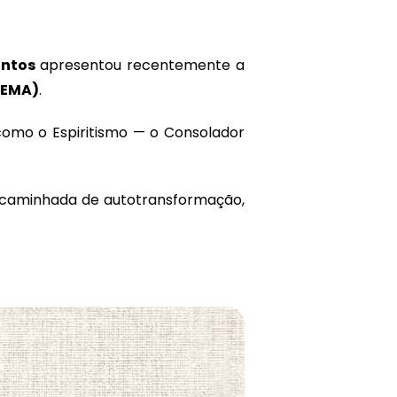
antos
apresentou recentemente a
CEMA)
.
como o Espiritismo — o Consolador
ia caminhada de autotransformação,