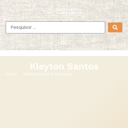
Kleyton Santos
Kleyton Santos
Início
Palestrantes e Diretores
Veja o Calendário de Palestras