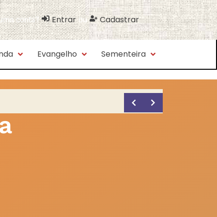
Entrar
Cadastrar
 uma conta?
ou
nda
Evangelho
Sementeira
a