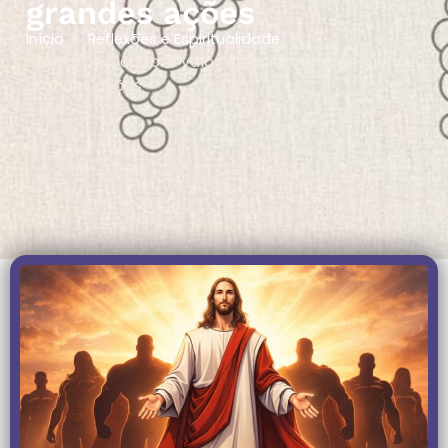
grandes ações
Início
Reflexões e Espiritualidade
Heroísmo Oculto: o valor silencioso das pequenas
grandes ações