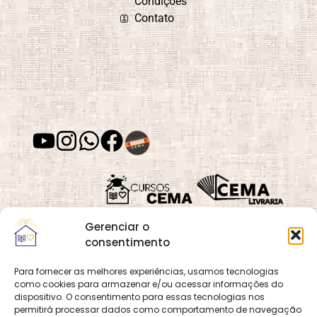
Condições
Contato
Gerenciar o
consentimento
Para fornecer as melhores experiências, usamos tecnologias
como cookies para armazenar e/ou acessar informações do
Quadra 02, Lote 16,
O
Cemanet
é um site
dispositivo. O consentimento para essas tecnologias nos
Vila Vicentina,
permitirá processar dados como comportamento de navegação
que pertence e é gerido