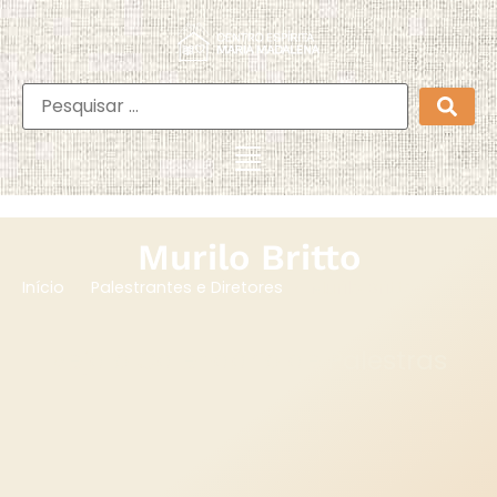
Murilo Britto
Murilo Britto
Início
Palestrantes e Diretores
Veja o Calendário de Palestras