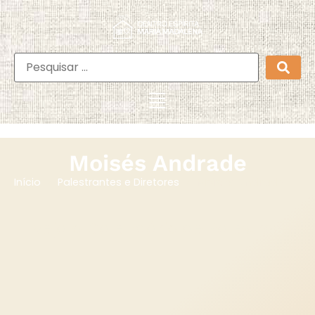
Moisés Andrade
Moisés Andrade
Início
Palestrantes e Diretores
Veja o Calendário de Palestras