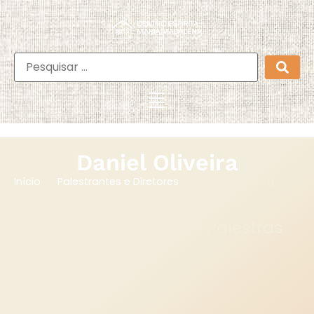
Daniel Oliveira
Daniel Oliveira
Início
Palestrantes e Diretores
Veja o Calendário de Palestras