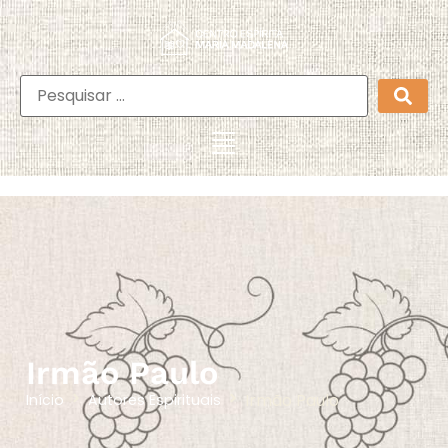
Irmão Paulo
Irmão Paulo
Início
Autores Espirituais