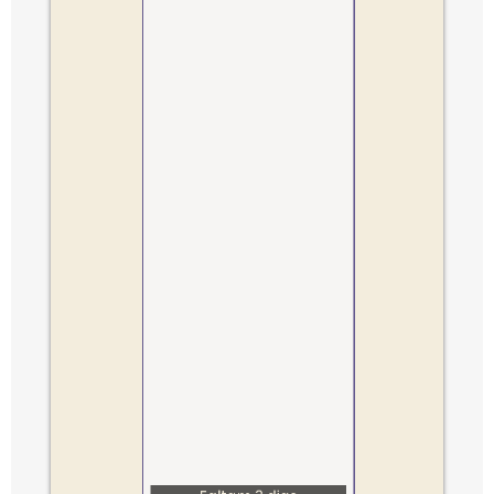
Feirão de Livros Espíritas ·
ia
Especial Dia dos Pais
09/08/2026