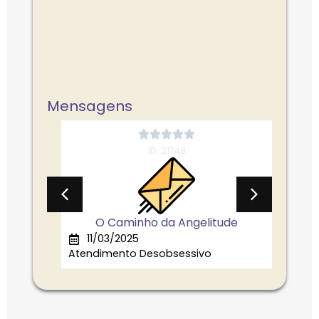
Faltam 3 dias
Mensagens
ID: 21748
tr...
O Caminho da Angelitude
Pla
11/03/2025
15
Atendimento Desobsessivo
Atend