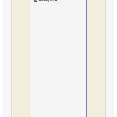
Feirão de Livros Espíritas ·
ia
Especial Dia dos Pais
09/08/2026