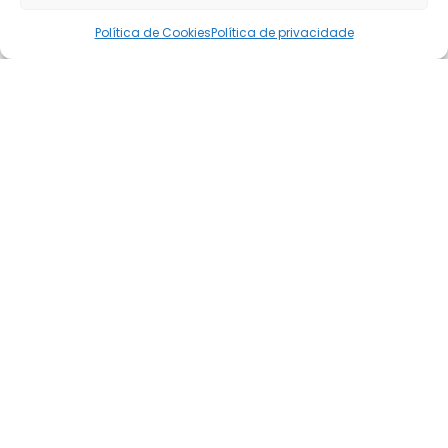
Política de Cookies
Política de privacidade
Curas de Jesus: o que os milagres
revelam à luz do Espiritismo
22/07/2026
0
Os milagres narrados nos Evangelhos não são
apenas demonstrações de poder, são lições
profundas sobre fé, lei de causa e...