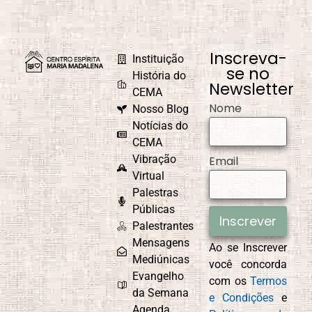
Inscreva-
Instituição
se no
História do
Newsletter
CEMA
Nome
Nosso Blog
Notícias do
CEMA
Vibração
Email
Virtual
Palestras
Públicas
Inscrever
Palestrantes
Mensagens
Ao se Inscrever
Mediúnicas
você concorda
Evangelho
com os
Termos
da Semana
e Condições
e
Agenda