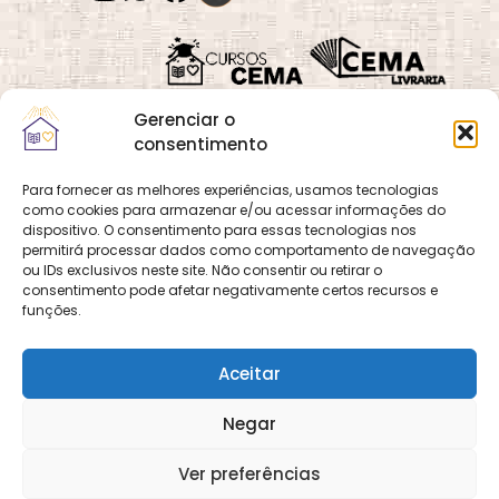
Gerenciar o
consentimento
Para fornecer as melhores experiências, usamos tecnologias
como cookies para armazenar e/ou acessar informações do
Quadra 02, Lote 16,
O
Cemanet
é um site
dispositivo. O consentimento para essas tecnologias nos
Vila Vicentina,
permitirá processar dados como comportamento de navegação
que pertence e é gerido
Planaltina, Brasília-
ou IDs exclusivos neste site. Não consentir ou retirar o
pelo CEMA, assim
consentimento pode afetar negativamente certos recursos e
DF. CEP 73.320-140
como o site
Cursos
funções.
CNPJ: 01.600.089/0001-
CEMA
e
CEMA Livraria
90
© 2026 Todos os
Aceitar
direitos reservados.
Desenvolvido por
DECOM -
Negar
Departamento de
Comunicação e
Multimídia
DECOM - A Voz do
Ver preferências
CEMA nas Redes!