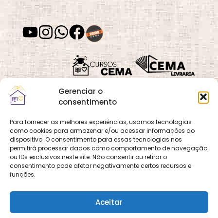
Gerenciar o
consentimento
Para fornecer as melhores experiências, usamos tecnologias
como cookies para armazenar e/ou acessar informações do
Quadra 02, Lote 16,
O
Cemanet
é um site
dispositivo. O consentimento para essas tecnologias nos
Vila Vicentina,
permitirá processar dados como comportamento de navegação
que pertence e é gerido
Planaltina, Brasília-
ou IDs exclusivos neste site. Não consentir ou retirar o
pelo CEMA, assim
consentimento pode afetar negativamente certos recursos e
DF. CEP 73.320-140
como o site
Cursos
funções.
CNPJ: 01.600.089/0001-
CEMA
e
CEMA Livraria
90
© 2026 Todos os
Aceitar
direitos reservados.
Desenvolvido por
DECOM -