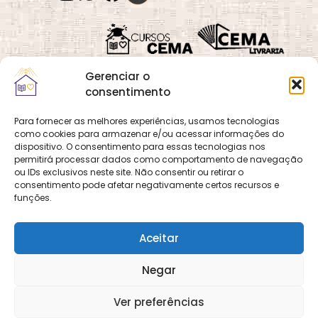
Gerenciar o
consentimento
Para fornecer as melhores experiências, usamos tecnologias
como cookies para armazenar e/ou acessar informações do
Quadra 02, Lote 16,
O
Cemanet
é um site
dispositivo. O consentimento para essas tecnologias nos
Vila Vicentina,
permitirá processar dados como comportamento de navegação
que pertence e é gerido
Planaltina, Brasília-
ou IDs exclusivos neste site. Não consentir ou retirar o
pelo CEMA, assim
consentimento pode afetar negativamente certos recursos e
DF. CEP 73.320-140
como o site
Cursos
funções.
CNPJ: 01.600.089/0001-
CEMA
e
CEMA Livraria
90
© 2026 Todos os
Aceitar
direitos reservados.
Desenvolvido por
DECOM -
Negar
Departamento de
Comunicação e
Multimídia
DECOM - A Voz do
Ver preferências
CEMA nas Redes!