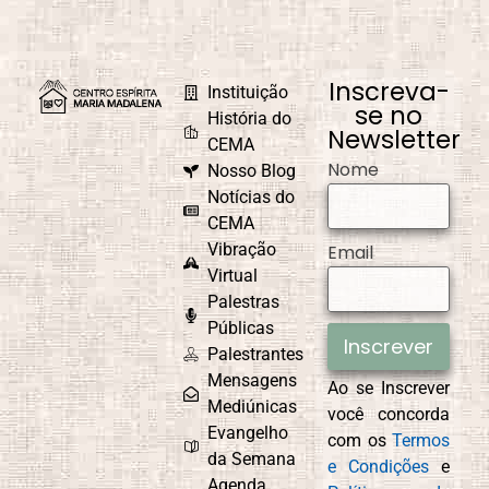
Inscreva-
Instituição
se no
História do
Newsletter
CEMA
Nome
Nosso Blog
Notícias do
CEMA
Vibração
Email
Virtual
Palestras
Públicas
Inscrever
Palestrantes
Mensagens
Ao se Inscrever
Mediúnicas
você concorda
Evangelho
com os
Termos
da Semana
e Condições
e
Agenda