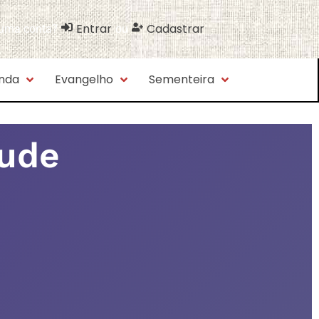
Entrar
Cadastrar
 uma conta?
ou
nda
Evangelho
Sementeira
tude