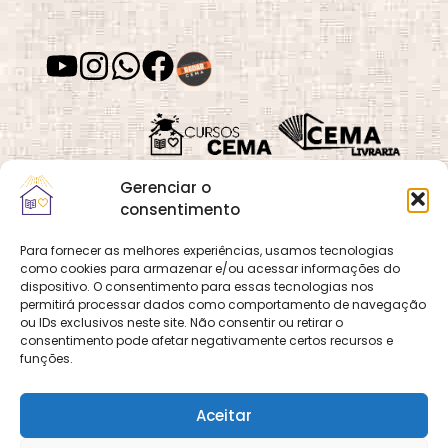
Gerenciar o
consentimento
Para fornecer as melhores experiências, usamos tecnologias
como cookies para armazenar e/ou acessar informações do
Quadra 02, Lote 16,
O
Cemanet
é um site
dispositivo. O consentimento para essas tecnologias nos
Vila Vicentina,
permitirá processar dados como comportamento de navegação
que pertence e é gerido
Planaltina, Brasília-
ou IDs exclusivos neste site. Não consentir ou retirar o
pelo CEMA, assim
consentimento pode afetar negativamente certos recursos e
DF. CEP 73.320-140
como o site
Cursos
funções.
CNPJ: 01.600.089/0001-
CEMA
e
CEMA Livraria
90
© 2026 Todos os
Aceitar
direitos reservados.
Desenvolvido por
DECOM -