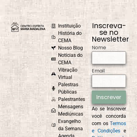
Inscreva-
Instituição
se no
História do
Newsletter
CEMA
Nome
Nosso Blog
Notícias do
CEMA
Vibração
Email
Virtual
Palestras
Públicas
Inscrever
Palestrantes
Mensagens
Ao se Inscrever
Mediúnicas
você concorda
Evangelho
com os
Termos
da Semana
e Condições
e
Agenda