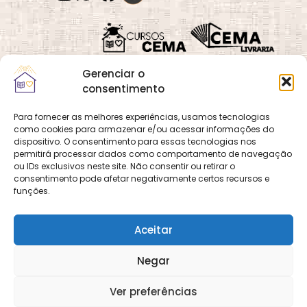
Gerenciar o
consentimento
Para fornecer as melhores experiências, usamos tecnologias
como cookies para armazenar e/ou acessar informações do
Quadra 02, Lote 16,
O
Cemanet
é um site
dispositivo. O consentimento para essas tecnologias nos
Vila Vicentina,
permitirá processar dados como comportamento de navegação
que pertence e é gerido
Planaltina, Brasília-
ou IDs exclusivos neste site. Não consentir ou retirar o
pelo CEMA, assim
consentimento pode afetar negativamente certos recursos e
DF. CEP 73.320-140
como o site
Cursos
funções.
CNPJ: 01.600.089/0001-
CEMA
e
CEMA Livraria
90
© 2026 Todos os
Aceitar
direitos reservados.
Desenvolvido por
DECOM -
Negar
Departamento de
Comunicação e
Multimídia
DECOM - A Voz do
Ver preferências
CEMA nas Redes!