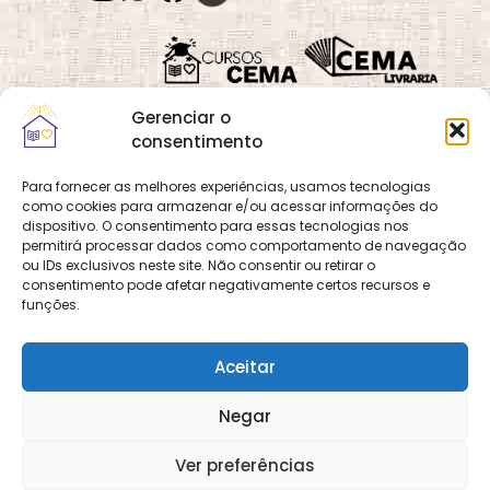
Gerenciar o
consentimento
Para fornecer as melhores experiências, usamos tecnologias
como cookies para armazenar e/ou acessar informações do
Quadra 02, Lote 16,
O
Cemanet
é um site
dispositivo. O consentimento para essas tecnologias nos
Vila Vicentina,
permitirá processar dados como comportamento de navegação
que pertence e é gerido
Planaltina, Brasília-
ou IDs exclusivos neste site. Não consentir ou retirar o
pelo CEMA, assim
consentimento pode afetar negativamente certos recursos e
DF. CEP 73.320-140
como o site
Cursos
funções.
CNPJ: 01.600.089/0001-
CEMA
e
CEMA Livraria
90
© 2026 Todos os
Aceitar
direitos reservados.
Desenvolvido por
DECOM -
Negar
Departamento de
Comunicação e
Multimídia
DECOM - A Voz do
Ver preferências
CEMA nas Redes!