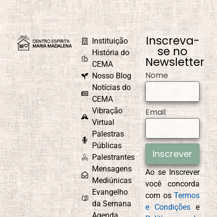
Inscreva-
Instituição
se no
História do
Newsletter
CEMA
Nome
Nosso Blog
Notícias do
CEMA
Vibração
Email
Virtual
Palestras
Públicas
Inscrever
Palestrantes
Mensagens
Ao se Inscrever
Mediúnicas
você concorda
Evangelho
com os
Termos
da Semana
e Condições
e
Agenda